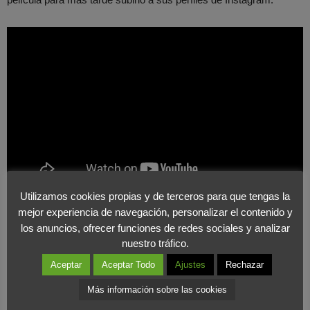
Utilizamos cookies propias y de terceros para que tengas la
mejor experiencia de navegación, personalizar el contenido y
Wren,
First Kiss
.
los anuncios, ofrecer funciones de redes sociales y analizar
nuestro tráfico.
Wren
, es una marca de ropa que realizó un spot publicitario en el
Aceptar
Aceptar Todo
Ajustes
Rechazar
que juntaban en una sala a 2 totales desconocidos y les pedían
Más información sobre las cookies
que se besarán por primera vez.