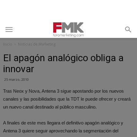
Inicio
Noticias de Marketing
El apagón analógico obliga a
innovar
25 marzo, 2010
Tras Neox y Nova, Antena 3 sigue apostando por los nuevos
canales y las posibilidades que la TDT le puede ofrecer y creará
un nuevo canal destinado al público masculino.
A finales de este mes llegara el definitivo apagón analógico y
Antena 3 quiere seguir aprovechando la segmentación del