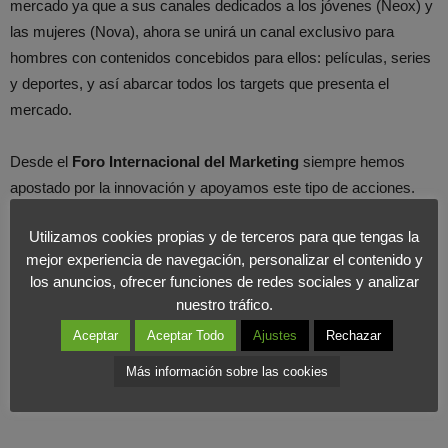
mercado ya que a sus canales dedicados a los jóvenes (Neox) y
las mujeres (Nova), ahora se unirá un canal exclusivo para
hombres con contenidos concebidos para ellos: películas, series
y deportes, y así abarcar todos los targets que presenta el
mercado.
Desde el
Foro Internacional del Marketing
siempre hemos
apostado por la innovación y apoyamos este tipo de acciones.
Además, esta situación permitirá a la cadena sacar más partido
Utilizamos cookies propias y de terceros para que tengas la
de su sistema de inserción publicitaria de pauta única, que
mejor experiencia de navegación, personalizar el contenido y
consiste en la emisión de los mismos anuncios simultáneamente
los anuncios, ofrecer funciones de redes sociales y analizar
en todos los canales del grupo.
nuestro tráfico.
Aceptar
Aceptar Todo
Ajustes
Rechazar
Más información sobre las cookies