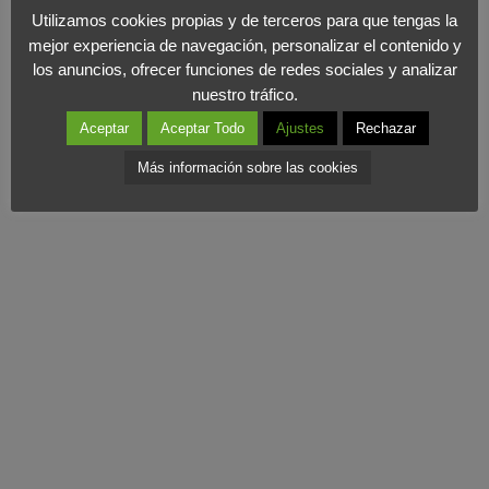
el sector al relatar con pasión el conocimiento que ha adquirido
Utilizamos cookies propias y de terceros para que tengas la
tras años de trabajo. En definitiva, un libro que se adentra en un
mejor experiencia de navegación, personalizar el contenido y
sector de un dinamismo impresionante y de gran futuro e interés
los anuncios, ofrecer funciones de redes sociales y analizar
nuestro tráfico.
para materias como el marketing.
Aceptar
Aceptar Todo
Ajustes
Rechazar
Más información en LID Editorial
Más información sobre las cookies