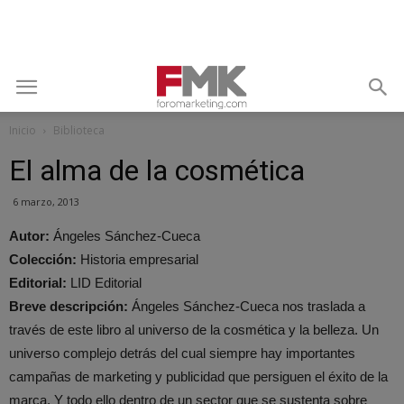
Inicio
Biblioteca
El alma de la cosmética
6 marzo, 2013
Autor:
Ángeles Sánchez-Cueca
Colección:
Historia empresarial
Editorial:
LID Editorial
Breve descripción:
Ángeles Sánchez-Cueca nos traslada a
través de este libro al universo de la cosmética y la belleza. Un
universo complejo detrás del cual siempre hay importantes
campañas de marketing y publicidad que persiguen el éxito de la
marca. Y todo ello dentro de un sector que se sustenta sobre