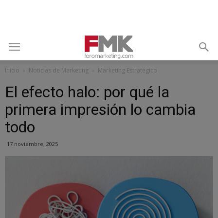
Inicio
Noticias de Marketing
Marketing Estratégico
El efecto halo: por qué la
primera impresión lo cambia
todo
17 noviembre, 2025