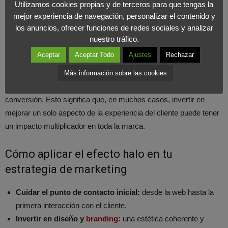
Utilizamos cookies propias y de terceros para que tengas la
mejor experiencia de navegación, personalizar el contenido y
Por qué es clave para las marcas
los anuncios, ofrecer funciones de redes sociales y analizar
nuestro tráfico.
El poder del efecto halo radica en su capacidad para influir en la
Aceptar
Aceptar Todo
Ajustes
Rechazar
percepción del consumidor
sin que este sea plenamente
consciente. Una única interacción positiva puede convertirse en
Más información sobre las cookies
un acelerador de confianza y en un factor decisivo para la
conversión. Esto significa que, en muchos casos, invertir en
mejorar un solo aspecto de la experiencia del cliente puede tener
un impacto multiplicador en toda la marca.
Cómo aplicar el efecto halo en tu
estrategia de marketing
Cuidar el punto de contacto inicial:
desde la web hasta la
primera interacción con el cliente.
Invertir en diseño y
branding
:
una estética coherente y