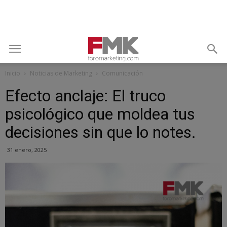
Inicio
Noticias de Marketing
Comunicación
Efecto anclaje: El truco
psicológico que moldea tus
decisiones sin que lo notes.
31 enero, 2025