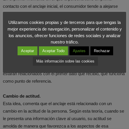
contacto con el anclaje inicial, el consumidor tiende a alejarse
para tomar una decisión final. La decisión final del usuario está
más cerca de la información anclada, de lo que estaría si no se
Utilizamos cookies propias y de terceros para que tengas la
hubiera resistido.
mejor experiencia de navegación, personalizar el contenido y
los anuncios, ofrecer funciones de redes sociales y analizar
nuestro tráfico.
Accesibilidad selectiva.
Según esta idea, cuando alguien recibe una información que
Aceptar
Aceptar Todo
Ajustes
Rechazar
actúa como ancla, primero evalúa si esa información tiene
Más información sobre las cookies
sentido, Si no lo cree, comienza a hacer otros juicios, pero todos
estarán relacionados con el primer dato que recibió, que funciona
como punto de referencia.
Cambio de actitud.
Esta idea, comenta que el anclaje está relacionado con un
cambio en la actitud de la persona. Según esta teoría, cuando se
le presenta una información clave al usuario, su actitud se
amolda de manera que favorezca a los aspectos de esa