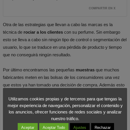
COMPARTIR EN X
Otra de las estrategias que llevan a cabo las marcas es la
técnica de
rociar a los clientes
con su perfume. Sin embargo
esto se lleva a cabo sin ningún tipo de control o segmentación del
usuario, lo que se traduce en una pérdida de producto y tiempo
que no conseguirá ningún resultado.
Por último encontramos las pequeñas
muestras
que muchos
fabricantes meten en las bolsas de los consumidores una vez
que estos ya han tomado una decisión de compra. Además esto
se realiza de manera
aleatoria sin tener en cuenta el tipo de
Utilizamos cookies propias y de terceros para que tengas la
cliente o sus gustos.
mejor experiencia de navegación, personalizar el contenido y
los anuncios, ofrecer funciones de redes sociales y analizar
Asimismo debemos recalcar que la mayor parte de las grandes
nuestro tráfico.
marcas de perfumería están obsesionadas con la promoción en
Aceptar
Aceptar Todo
Ajustes
Rechazar