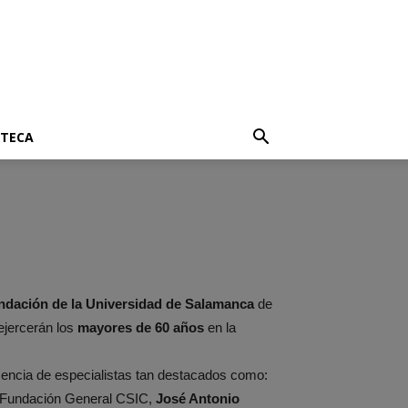
OTECA
dación de la Universidad de Salamanca
de
ejercerán los
mayores de 60 años
en la
esencia de especialistas tan destacados como:
a Fundación General CSIC,
José Antonio