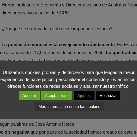
Herce
, profesor en Economía y Director asociado de Analistas Fina
director creativo y socio de SCPF.
¿Por qué se ha llevado a cabo este importante estudio?
La población mundial está envejeciendo rápidamente
. En Españ
que alcanzará los 17,5 millones de personas en 2050.
Lo que tradic
a estimular la actividad empresarial y el desarrollo económico. Para e
ón
que inciden directamente en su impacto económico.
Utilizamos cookies propias y de terceros para que tengas la mejor
experiencia de navegación, personalizar el contenido y los anuncios,
s ojos, y hacernos conscientes de la importancia que tendrá este sec
ofrecer funciones de redes sociales y analizar nuestro tráfico.
tar, y junto a ella
la calidad de la misma
. Por lo tanto, las
oportun
Aceptar
Aceptar Todo
Ajustes
Rechazar
Más información sobre las cookies
 clientes irán cambiando, pero también de que “dentro de treinta 
egún palabras de José Antonio Herce.
ción negativa
que por parte de la sociedad hemos creado de este se