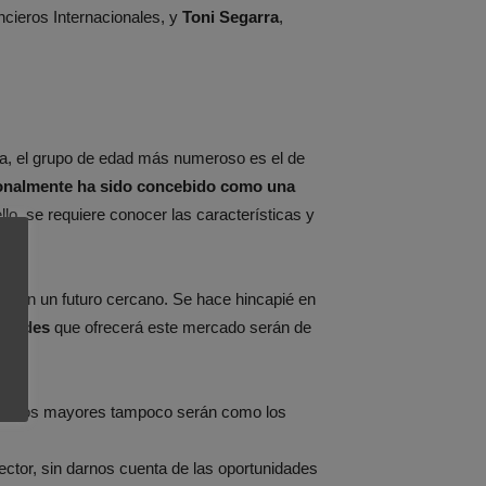
ncieros Internacionales, y
Toni Segarra
,
a, el grupo de edad más numeroso es el de
ionalmente ha sido concebido como una
llo, se requiere conocer las características y
tor en un futuro cercano. Se hace hincapié en
idades
que ofrecerá este mercado serán de
años los mayores tampoco serán como los
ctor, sin darnos cuenta de las oportunidades