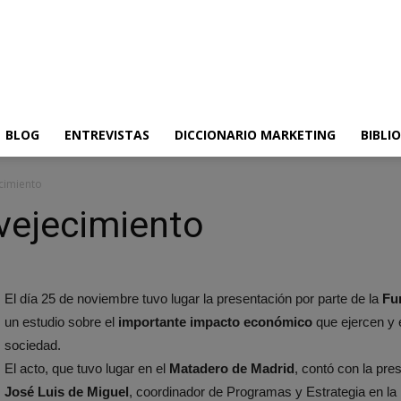
BLOG
ENTREVISTAS
DICCIONARIO MARKETING
BIBLI
cimiento
vejecimiento
El día 25 de noviembre tuvo lugar la presentación por parte de la
Fun
un estudio sobre el
importante impacto económico
que ejercen y 
sociedad.
El acto, que tuvo lugar en el
Matadero de Madrid
, contó con la pr
José Luis de Miguel
, coordinador de Programas y Estrategia en l