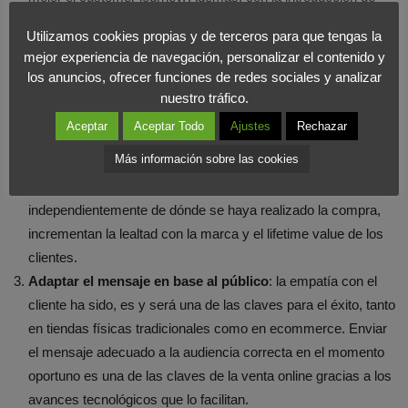
machine learning, se abre el camino hacia un modelo
Utilizamos cookies propias y de terceros para que tengas la
dinámico y en constante mejora.
mejor experiencia de navegación, personalizar el contenido y
Impulsar la experiencia omnicanal
: trabajar los diferentes
los anuncios, ofrecer funciones de redes sociales y analizar
canales como un global, y no como silos, mejora claramente
nuestro tráfico.
la experiencia global de los clientes con la marca. Desde
Aceptar
Aceptar Todo
Ajustes
Rechazar
facilitar la compra sea en ecommerce o en tienda física
Más información sobre las cookies
(conectando el stock de tiendas físicas a web) hasta posibilitar
envíos y/o devoluciones tanto a tienda como a hogares
independientemente de dónde se haya realizado la compra,
incrementan la lealtad con la marca y el lifetime value de los
clientes.
Adaptar el mensaje en base al público
: la empatía con el
cliente ha sido, es y será una de las claves para el éxito, tanto
en tiendas físicas tradicionales como en ecommerce. Enviar
el mensaje adecuado a la audiencia correcta en el momento
oportuno es una de las claves de la venta online gracias a los
avances tecnológicos que lo facilitan.