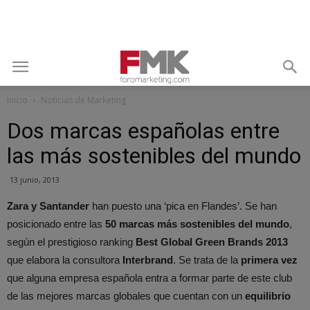
Inicio
Noticias de Marketing
Dos marcas españolas entre
las más sostenibles del mundo
13 junio, 2013
Zara y Santander
han puesto una ‘pica en Flandes’. Se han
posicionado entre las
50 marcas más sostenibles del mundo
,
según el prestigioso ranking
Best Global Green Brands 2013
que elabora la consultora
Interbrand
. Se trata de la
primera vez
que alguna empresa española entra a formar parte de este club
de las mejores marcas globales que cuentan con un
equilibrio