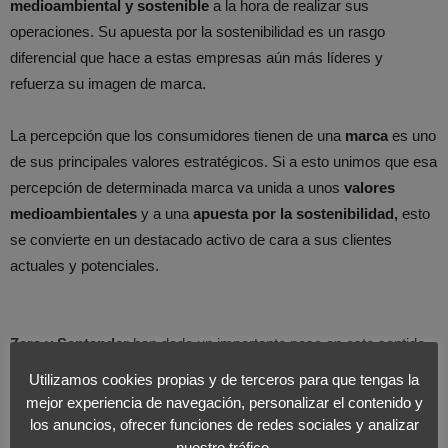
medioambiental y sostenible
a la hora de realizar sus
operaciones. Su apuesta por la sostenibilidad es un rasgo
diferencial que hace a estas empresas aún más líderes y
refuerza su imagen de marca.
La percepción que los consumidores tienen de una
marca
es uno
de sus principales valores estratégicos. Si a esto unimos que esa
percepción de determinada marca va unida a unos
valores
medioambientales
y a una
apuesta por la sostenibilidad,
esto
se convierte en un destacado activo de cara a sus clientes
actuales y potenciales.
Zara y Santander
han dado un importante paso en este sentido
al ser incluidas, por primera vez entre todas las marcas
Utilizamos cookies propias y de terceros para que tengas la
españolas, en el ranking Best Global Green Brands 2013. La
mejor experiencia de navegación, personalizar el contenido y
clasificación está encabezada por la japonesa
Toyota
, que ya la
los anuncios, ofrecer funciones de redes sociales y analizar
nuestro tráfico.
lideró el pasado ejercicio. Le siguen
Ford, Honda, Panasonic,