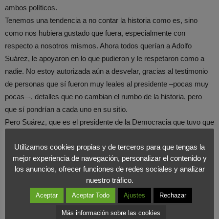
ambos políticos.
Tenemos una tendencia a no contar la historia como es, sino
como nos hubiera gustado que fuera, especialmente con
respecto a nosotros mismos. Ahora todos querían a Adolfo
Suárez, le apoyaron en lo que pudieron y le respetaron como a
nadie. No estoy autorizada aún a desvelar, gracias al testimonio
de personas que sí fueron muy leales al presidente –pocas muy
pocas–-, detalles que no cambian el rumbo de la historia, pero
que sí pondrían a cada uno en su sitio.
Pero Suárez, que es el presidente de la Democracia que tuvo que
hacer frente al látigo de ETA en su etapa más sangrienta, a una
Utilizamos cookies propias y de terceros para que tengas la
crisis económica y revolución laboral sin parangón en nuestro
mejor experiencia de navegación, personalizar el contenido y
país, el mismo que legalizó el PCE y por ello levantó los
los anuncios, ofrecer funciones de redes sociales y analizar
cimientos y sentimientos más irrefrenables de quienes entonces
nuestro tráfico.
–muchos más de lo que ahora parece- querían que todo siguiera
Aceptar
Aceptar Todo
Ajustes
Rechazar
como hasta ese momento, se vio en la más absoluta soledad.
Ninguno, repito, ninguno de los “grandes hombres de Estado” que
Más información sobre las cookies