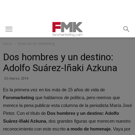
Inicio
Noticias de Marketing
Dos hombres y un destino:
Adolfo Suárez-Iñaki Azkuna
25 marzo, 2014
Es la primera vez en los más de 15 años de vida de
Foromarketing
que hablamos de política, pero reemos que
merece la pena publicar esta columna de la periodista María José
Pintor. Con el título de
Dos hombres y un destino: Adolfo
Suárez-Iñaki Azkuna
, dos grandes figuras que merecen nuestro
reconocimiento con este escrito
a modo de homenaje
. Vaya por