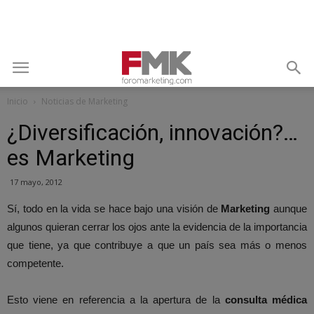
Inicio
Noticias de Marketing
¿Diversificación, innovación?…
es Marketing
17 mayo, 2012
Sí, todo en la vida se hace bajo una visión de
Marketing
aunque
algunos quieran cerrar los ojos ante la evidencia de la importancia
que tiene, ya que contribuye a que un país sea más o menos
competente.
Esto viene en referencia a la apertura de la
consulta médica