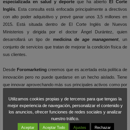
especializada en salud y deporte
que ha abierto
El Corte
Inglés
. Esta consulta está enfocada principalmente a directivos
con alto poder adquisitivo y prevé ganar unos 3,5 millones en
2015. Está situada dentro de El Corte Inglés de Nuevos
Ministerios y dirigida por el doctor Ángel Durántez, quien
desarrollará un tipo de
medicina de
age management
, un
conjunto de servicios que tratan de mejorar la condición física de
sus clientes.
Desde
Foromarketing
creemos que es acertada esta política de
innovación pero no puede quedarse en un hecho aislado. Tiene
que innovar aprovechando más sus principales activos como por
ejemplo sus locales o incluso explotando más su propia imagen.
Utilizamos cookies propias y de terceros para que tengas la
Esta diversificación es la única vía que le queda a El Corte Inglés
mejor experiencia de navegación, personalizar el contenido y
para poder
competir
con éxito.
los anuncios, ofrecer funciones de redes sociales y analizar
nuestro tráfico.
Desde hace años venimos diciendo que si la compañía seguía
Aceptar
Aceptar Todo
Ajustes
Rechazar
con el modelo tradicional estaba condenada a ir desapareciendo