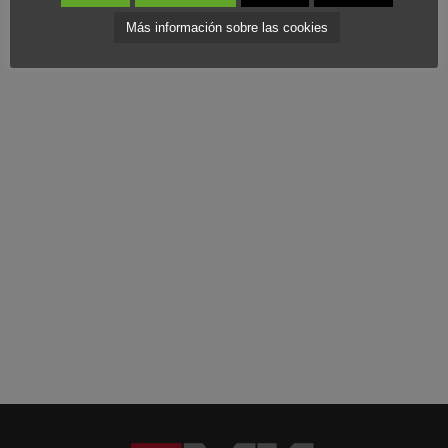
poco o poco salvo que entrara en su cultura el
Marketing
Más información sobre las cookies
Estratégico
.