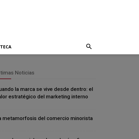
OTECA
ltimas Noticias
uando la marca se vive desde dentro: el
alor estratégico del marketing interno
a metamorfosis del comercio minorista