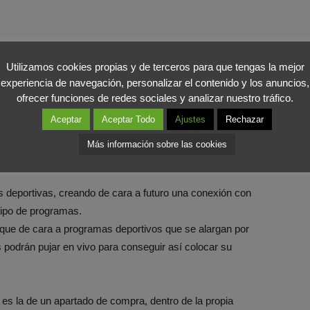
ripciones más económicas, podrán ver de antemano este
Utilizamos cookies propias y de terceros para que tengas la mejor
experiencia de navegación, personalizar el contenido y los anuncios,
 en la plataforma.
ofrecer funciones de redes sociales y analizar nuestro tráfico.
 podrán subir diversos spots y en función del tipo de consumo
Aceptar
Aceptar Todo
Ajustes
Rechazar
teniendo en cuenta el perfil de cada usuario. Con esta
n alcance más focalizado a usuarios con un perfil más
Más información sobre las cookies
es deportivas, creando de cara a futuro una conexión con
tipo de programas.
 que de cara a programas deportivos que se alargan por
 podrán pujar en vivo para conseguir así colocar su
, es la de un apartado de compra, dentro de la propia