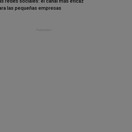
as redes sociales: el canal más eficaz
ara las pequeñas empresas
- Publicidad -