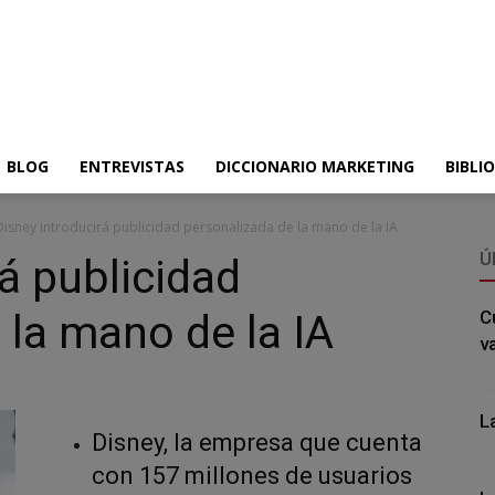
BLOG
ENTREVISTAS
DICCIONARIO MARKETING
BIBLI
Disney introducirá publicidad personalizada de la mano de la IA
Ú
á publicidad
 la mano de la IA
C
v
L
Disney, la empresa que cuenta
con 157 millones de usuarios