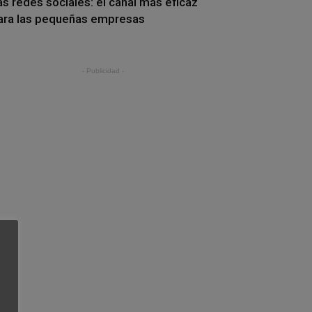
as redes sociales: el canal más eficaz
ara las pequeñas empresas
- Publicidad -