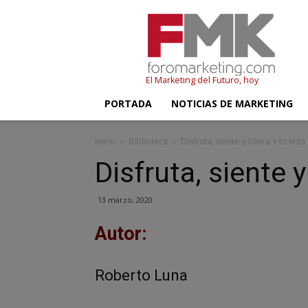
FMK
–
Foromarketing
El Marketing del Futuro, hoy
PORTADA
NOTICIAS DE MARKETING
Inicio
Biblioteca
Disfruta, siente y lidera + tu vida
Disfruta, siente y
13 marzo, 2020
Autor:
Roberto Luna