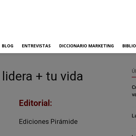
BLOG
ENTREVISTAS
DICCIONARIO MARKETING
BIBLI
Ú
 lidera + tu vida
C
v
Editorial:
L
Ediciones Pirámide