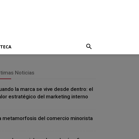
OTECA
ltimas Noticias
uando la marca se vive desde dentro: el
alor estratégico del marketing interno
a metamorfosis del comercio minorista