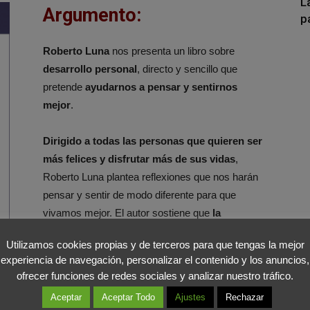
L
Argumento:
p
Roberto Luna
nos presenta un libro sobre
desarrollo personal
, directo y sencillo que
pretende
ayudarnos a pensar y sentirnos
mejor
.
Dirigido a todas las personas que quieren ser
más felices y disfrutar más de sus vidas
,
Roberto Luna plantea reflexiones que nos harán
pensar y sentir de modo diferente para que
vivamos mejor. El autor sostiene que
la
capacidad de poder mejorar como personas
Utilizamos cookies propias y de terceros para que tengas la mejor
está dentro de todos nosotros
y no siempre la
experiencia de navegación, personalizar el contenido y los anuncios,
utilizamos o sabemos realmente cómo utilizarla.
ofrecer funciones de redes sociales y analizar nuestro tráfico.
La cuestión es que normalmente no pensamos
Aceptar
Aceptar Todo
Ajustes
Rechazar
en nuestras vidas con perspectiva y
el tiempo