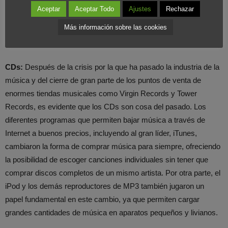
que cerrar. Esto se debe al auge de los medios digitales, la
Aceptar
Aceptar Todo
Ajustes
Rechazar
mayoría de los cuales son de acceso gratuito a través de
Internet. Y, por otra parte, están los famosos lectores electrónicos
Más información sobre las cookies
que permiten leer libros, periódicos, revistas y blogs…
CDs:
Después de la crisis por la que ha pasado la industria de la
música y del cierre de gran parte de los puntos de venta de
enormes tiendas musicales como Virgin Records y Tower
Records, es evidente que los CDs son cosa del pasado. Los
diferentes programas que permiten bajar música a través de
Internet a buenos precios, incluyendo al gran líder, iTunes,
cambiaron la forma de comprar música para siempre, ofreciendo
la posibilidad de escoger canciones individuales sin tener que
comprar discos completos de un mismo artista. Por otra parte, el
iPod y los demás reproductores de MP3 también jugaron un
papel fundamental en este cambio, ya que permiten cargar
grandes cantidades de música en aparatos pequeños y livianos.