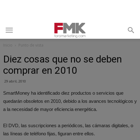
Inicio
Punto de vista
Diez cosas que no se deben
comprar en 2010
29 abril, 2010
SmartMoney ha identificado diez productos o servicios que
quedarán obsoletos en 2010, debido a los avances tecnológicos y
a la necesidad de mayor eficiencia energética.
El DVD, las suscripciones a periódicos, las cámaras digitales, o
las líneas de teléfono fijas, figuran entre ellos.