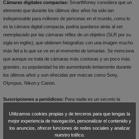
Cámaras digitales compactas:
SmartMoney considera que un
elemento que durante los últimos diez años ha sido tan
indispensable para millones de personas en el mundo, como lo
es la cámara digital compacta, podría quedarse atrás al ser
reemplazado por las cámaras réflex de un objetivo (SLR por su
sigla en inglés), que obtienen fotografías con una imagen mucho
más fiel a lo que se ve en el momento de tomarlas. Se menciona
que aunque se trata de cámaras más costosas y un poco más
grandes, su popularidad ha ido aumentando lentamente durante
los últimos años y son ofrecidas por marcas como Sony,
Olympus, Nikon y Canon.
Suscripciones a periódicos:
Para nadie es un secreto la
enorme crisis por la que han pasado los periódicos y los medios
Utilizamos cookies propias y de terceros para que tengas la
impresos en general durante los últimos años; ha disminuido la
mejor experiencia de navegación, personalizar el contenido y
publicidad así como la circulación de importantes y reconocidos
los anuncios, ofrecer funciones de redes sociales y analizar
periódicos y revistas del planeta, y muchos de ellos han tenido
nuestro tráfico.