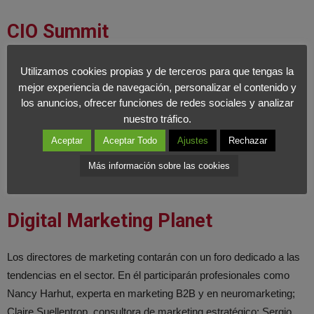
CIO Summit
Este apartado está centrado en dar respuesta al rol que
Utilizamos cookies propias y de terceros para que tengas la
representa el perfil CIO dentro de la estructura organizativa de la
mejor experiencia de navegación, personalizar el contenido y
los anuncios, ofrecer funciones de redes sociales y analizar
empresa. De la mano de Ricardo Mardomingo, CISO de Grupo
nuestro tráfico.
Eulen y Vasco Falcão, CEO de Konica Minolta, los asistentes
podrán ahondar en aspectos como la importancia de este perfil
Aceptar
Aceptar Todo
Ajustes
Rechazar
como pieza clave de la transformación del ADN de la empresa
Más información sobre las cookies
hacia nuevos modelos de negocio.
Digital Marketing Planet
Los directores de marketing contarán con un foro dedicado a las
tendencias en el sector. En él participarán profesionales como
Nancy Harhut, experta en marketing B2B y en neuromarketing;
Claire Suellentrop, consultora de marketing estratégico; Sergio