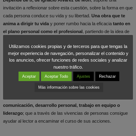
invitación a reflexionar sobre esta cuestión, sobre la forma en que
cada persona conduce su vida y su libertad.
Una obra que te
anima a dirigir tu vida
y poner rumbo hacia la eficacia
tanto en
el plano personal como el profesional
, partiendo de la idea de
que cada uno es dueño de su destino.
Utilizamos cookies propias y de terceros para que tengas la
mejor experiencia de navegación, personalizar el contenido y
Según señala en el prólogo Mª Jesús Álava:
todas las personas
los anuncios, ofrecer funciones de redes sociales y analizar
somos complejas
pero, gracias a la existencia de una serie de
nuestro tráfico.
principios bien entendidos,
podemos ser capaces de
Aceptar
Aceptar Todo
Ajustes
Rechazar
conocerlos y potenciar lo mejor de nosotros mismos
. Y
Más información sobre las cookies
precisamente para alcanzar este éxito, su autor, Ignacio Álvarez
de Mon, se centra en
cinco temas cruciales como motivación,
comunicación, desarrollo personal, trabajo en equipo o
liderazgo
; que a través de las vivencias de personas consigue
ayudar al lector a encaminar el curso de sus acciones.