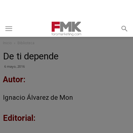
Inicio
Biblioteca
De ti depende
6 mayo, 2016
Autor:
Ignacio Álvarez de Mon
Editorial: