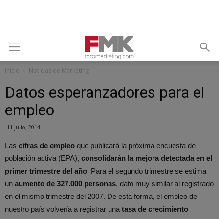
Inicio
Noticias de Marketing
Datos esperanzadores para el
empleo
11 julio, 2014
Las
cifras de empleo
que publicará la próxima encuesta de
población activa (EPA),
consolidarán la mejora detectada en el
primer trimestre del año
. Para el segundo trimestre se estima
un
aumento de 327.000 personas
, dato muy similar al registrado
en el mismo trimestre del 2007. De esta forma, el empleo de
nuestro país volvería a registrar una
tasa de crecimiento