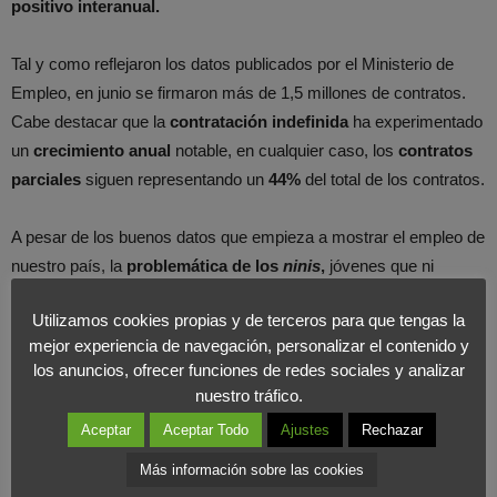
positivo interanual.
Tal y como reflejaron los datos publicados por el Ministerio de
Empleo, en junio se firmaron más de 1,5 millones de contratos.
Cabe destacar que la
contratación indefinida
ha experimentado
un
crecimiento anual
notable, en cualquier caso, los
contratos
parciales
siguen representando un
44%
del total de los contratos.
A pesar de los buenos datos que empieza a mostrar el empleo de
nuestro país, la
problemática de los
ninis
,
jóvenes que ni
estudian ni trabajan, sigue siendo una realidad importante, ya que
Utilizamos cookies propias y de terceros para que tengas la
los analistas calculan que
uno de cada seis jóvenes se
mejor experiencia de navegación, personalizar el contenido y
encuentra en esta situación,
mientras que antes de la crisis
los anuncios, ofrecer funciones de redes sociales y analizar
apenas suponían uno de cada diez. Esta situación alimenta el
nuestro tráfico.
desánimo generalizado y las expectativas negativas
que
Aceptar
Aceptar Todo
Ajustes
Rechazar
existen en este colectivo de nuestra sociedad.
Más información sobre las cookies