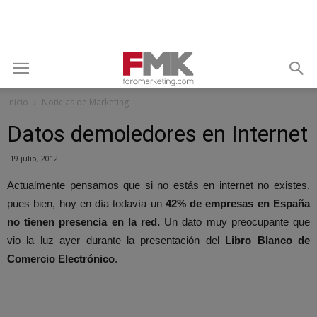
Inicio
Noticias de Marketing
Datos demoledores en Internet
19 julio, 2012
Actualmente pensamos que si no estás en internet no existes,
pues bien, hoy en día todavía un
42% de empresas en España
no tienen presencia en la red.
Un dato muy preocupante que
vio la luz ayer durante la presentación del
Libro Blanco de
Comercio Electrónico
.