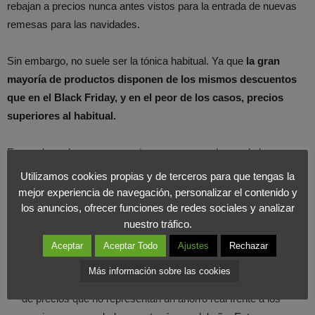
rebajan a precios nunca antes vistos para la entrada de nuevas
remesas para las navidades.
Sin embargo, no suele ser la tónica habitual. Ya que
la gran
mayoría de productos disponen de los mismos descuentos
que en el Black Friday, y en el peor de los casos, precios
superiores al habitual.
Enganchar a los menos previsores y aprovecharse de la
urgencia y el pánico es la mayor baza para sacar partido de
Utilizamos cookies propias y de terceros para que tengas la
descuentos ficticios. Por lo que
debemos que tener en cuenta
mejor experiencia de navegación, personalizar el contenido y
una serie de productos dónde es más habitual encontrar los
los anuncios, ofrecer funciones de redes sociales y analizar
nuestro tráfico.
engaños:
Aceptar
Aceptar Todo
Ajustes
Rechazar
Telefonía:
¿quién no pide o ha pedido un teléfono móvil para
Más información sobre las cookies
navidad? Los
Smartphone
suelen ser un reclamo fácil a través
de precios que no representan un ahorro real frente a los