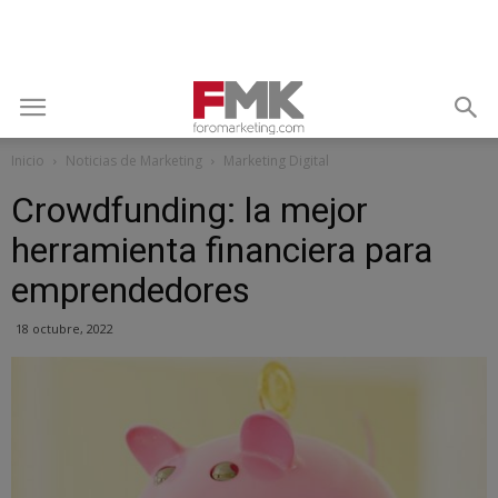
Inicio
Noticias de Marketing
Marketing Digital
Crowdfunding: la mejor
herramienta financiera para
emprendedores
18 octubre, 2022