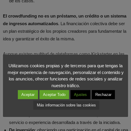
de los casos.
El crowdfunding no es un préstamo, un crédito o un sistema
de ingresos automatizados
. La financiación colectiva debe ser
un plan estratégico de los propios creadores para fundamentar la
idea y garantizar el éxito de la misma.
Aunque existen multitud de plataformas como Kickstarter en las
que se publican miles de proyectos que recaudan millones de
Utilizamos cookies propias y de terceros para que tengas la
euros, no resulta ser una herramienta fácil y de usar.
mejor experiencia de navegación, personalizar el contenido y
los anuncios, ofrecer funciones de redes sociales y analizar
Valentí Acconcia, formador en materia crowdfunding desde el año
nuestro tráfico.
2011 y autor del libro
Crowdfunding, financia y lanza tu proyecto,
Aceptar
Aceptar Todo
Ajustes
Rechazar
diferencia en su obra
5 tipos de crowdfunding
:
Más información sobre las cookies
De recompensa
: ofreciendo como retorno un producto,
servicio o experiencia desarrollada a través de la iniciativa.
De inversión
: ofreciendo una participación en el capital de una