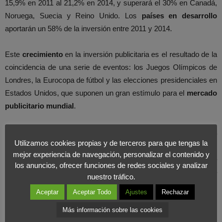
15,9% en 2011 al 21,2% en 2014, y superará el 30% en Canadá,
Noruega, Suecia y Reino Unido. Los
países en desarrollo
aportarán un 58% de la inversión entre 2011 y 2014.
Este
crecimiento
en la inversión publicitaria es el resultado de la
coincidencia de una serie de eventos: los Juegos Olímpicos de
Londres, la Eurocopa de fútbol y las elecciones presidenciales en
Estados Unidos, que suponen un gran estímulo para el
mercado
publicitario
mundial
.
En
Foromarketing
hemos analizado las cifras y tiene lógica, ya
Utilizamos cookies propias y de terceros para que tengas la
que despunta la inversión publicitaria en Internet en los países
mejor experiencia de navegación, personalizar el contenido y
emergentes. Las cifras confirman que el sector publicitario está
los anuncios, ofrecer funciones de redes sociales y analizar
en auge a nivel mundial, pero en España está pasando por una
nuestro tráfico.
profunda crisis de la que hay que salir con una mayor inversión
Aceptar
Aceptar Todo
Ajustes
Rechazar
en Marketing.
Más información sobre las cookies