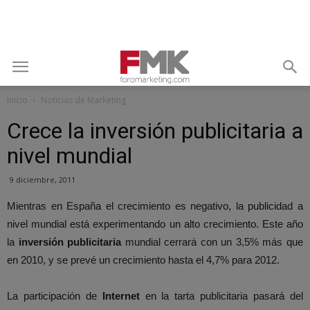
Inicio
Noticias de Marketing
Crece la inversión publicitaria a
nivel mundial
9 diciembre, 2011
Mientras en España el crecimiento es negativo, la publicidad a
nivel mundial está experimentando un alto crecimiento. Este año
la
inversión publicitaria
mundial cerrará con un 3,5% más que
en 2010, y se prevé un crecimiento hasta el 4,7% para 2012.
La participación de
Internet
en la tarta publicitaria pasará del