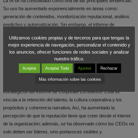
La IA se ha consolidado como una de las principales tendencias.
Su uso ha aumentado exponencialmente en áreas como:
generación de contenidos, monitorización reputacional, análisis
predictivo y automatización. Sin embargo, el informe de
Corporate Excellence subraya que existe una falta de protocolos
Utilizamos cookies propias y de terceros para que tengas la
internos, de formación especializada y de
marcos éticos
,
mejor experiencia de navegación, personalizar el contenido y
generando una situación de gran riesgo en las organizaciones.
los anuncios, ofrecer funciones de redes sociales y analizar
nuestro tráfico.
Liderazgo y comunicación interna
Aceptar
Aceptar Todo
Ajustes
Rechazar
Más información sobre las cookies
La comunicación interna se posiciona como otro de los pilares
estratégicos del informe de Corporate Excellence. Esta se
vincula a la retención del talento, la cultura corporativa y los
propósitos y coherencia narrativa. Así, ha aumentado la
percepción de que la reputación tiene que creer desde el interior
de la organización; además, se ha observado cómo los CEOs no
solo deben ser líderes, sino portavoces visibles y