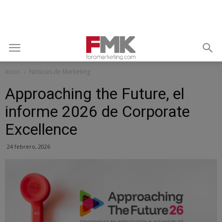
Inicio
Noticias de Marketing
Approaching the Future, el
informe 2026 de Corporate
Excellence
24 febrero, 2026