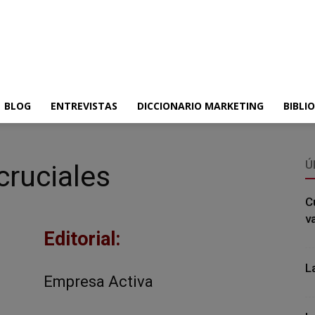
BLOG
ENTREVISTAS
DICCIONARIO MARKETING
BIBLI
Ú
cruciales
C
v
Editorial:
L
Empresa Activa