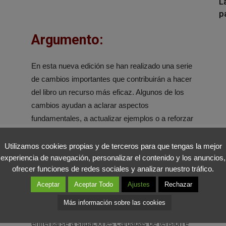
L
p
Argumento:
En esta nueva edición se han realizado una serie
de cambios importantes que contribuirán a hacer
del libro un recurso más eficaz. Algunos de los
cambios ayudan a aclarar aspectos
fundamentales, a actualizar ejemplos o a reforzar
el enfoque. Además se incluyen las síntesis de
nuevas e importantes investigaciones, historias
Utilizamos cookies propias y de terceros para que tengas la mejor
experiencia de navegación, personalizar el contenido y los anuncios,
de los lectores que ilustran los principios
ofrecer funciones de redes sociales y analizar nuestro tráfico.
fundamentales, enlaces de vídeos instructivos y
un epílogo con reflexiones de los autores.
Aceptar
Aceptar Todo
Ajustes
Rechazar
Más información sobre las cookies
Esta edición preparará al lector especialmente a
enfrentarse a situaciones cargadas de tensión e