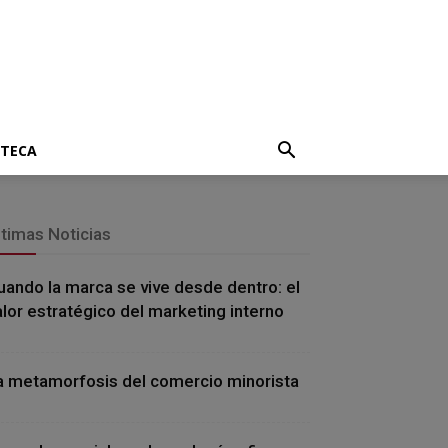
OTECA
ltimas Noticias
uando la marca se vive desde dentro: el
alor estratégico del marketing interno
a metamorfosis del comercio minorista