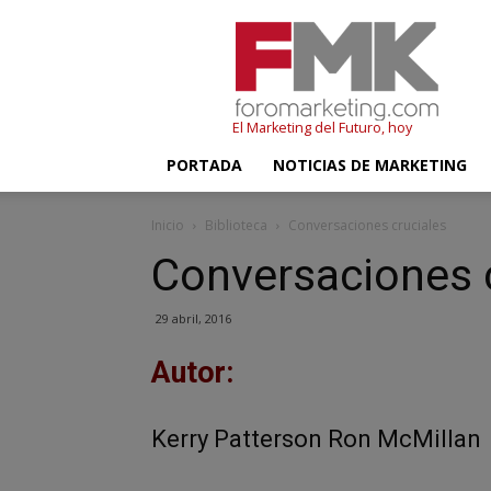
FMK
–
Foromarketing
El Marketing del Futuro, hoy
PORTADA
NOTICIAS DE MARKETING
Inicio
Biblioteca
Conversaciones cruciales
Conversaciones 
29 abril, 2016
Autor:
Kerry Patterson
Ron McMillan