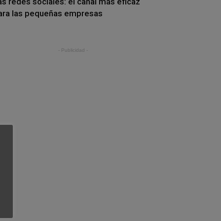
as redes sociales: el canal más eficaz
ara las pequeñas empresas
- Publicidad -