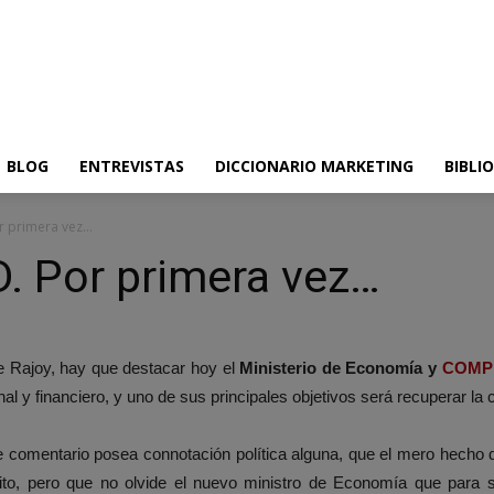
BLOG
ENTREVISTAS
DICCIONARIO MARKETING
BIBLI
r primera vez…
 Por primera vez…
de Rajoy, hay que destacar hoy el
Ministerio de Economía y
COMPE
nal y financiero, y uno de sus principales objetivos será recuperar la 
comentario posea connotación política alguna, que el mero hecho d
to, pero que no olvide el nuevo ministro de Economía que para s