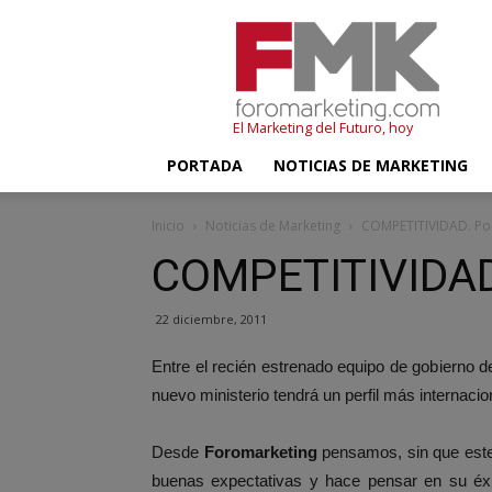
FMK
–
Foromarketing
El Marketing del Futuro, hoy
PORTADA
NOTICIAS DE MARKETING
Inicio
Noticias de Marketing
COMPETITIVIDAD. Po
COMPETITIVIDAD.
22 diciembre, 2011
Entre el recién estrenado equipo de gobierno 
nuevo ministerio tendrá un perfil más internacio
Desde
Foromarketing
pensamos, sin que este 
buenas expectativas y hace pensar en su éxi