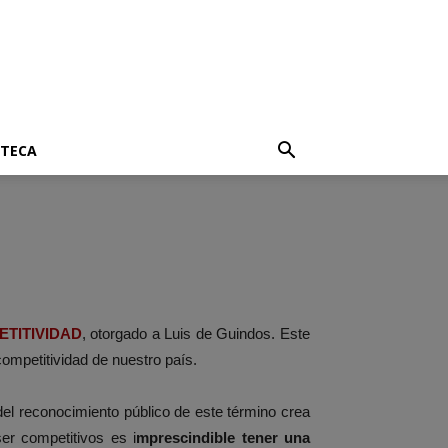
OTECA
TITIVIDAD
, otorgado a Luis de Guindos. Este
competitividad de nuestro país.
el reconocimiento público de este término crea
er competitivos es i
mprescindible tener una