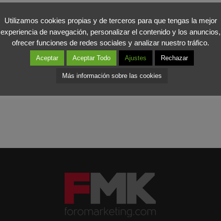
 dar un segundo paso, incluir el Marketing dentro de la línea de actu
Utilizamos cookies propias y de terceros para que tengas la mejor
experiencia de navegación, personalizar el contenido y los anuncios,
a posición que le corresponde a
nivel internacional
y que ha perdido 
ofrecer funciones de redes sociales y analizar nuestro tráfico.
 fuertes.
Aceptar
Aceptar Todo
Ajustes
Rechazar
Más información sobre las cookies