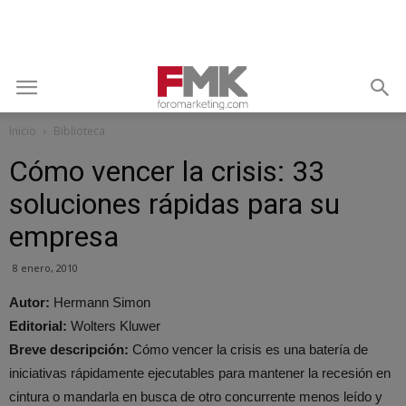
Inicio
Biblioteca
Cómo vencer la crisis: 33
soluciones rápidas para su
empresa
8 enero, 2010
Autor:
Hermann Simon
Editorial:
Wolters Kluwer
Breve descripción:
Cómo vencer la crisis es una batería de
iniciativas rápidamente ejecutables para mantener la recesión en
cintura o mandarla en busca de otro concurrente menos leído y