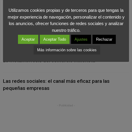
Utilizamos cookies propias y de terceros para que tengas la
Últimas Noticias
mejor experiencia de navegación, personalizar el contenido y
los anuncios, ofrecer funciones de redes sociales y analizar
nuestro tráfico.
Cuando la marca se vive desde dentro: el valor
estratégico del marketing interno
Aceptar
Aceptar Todo
Ajustes
Rechazar
Más información sobre las cookies
La metamorfosis del comercio minorista
Las redes sociales: el canal más eficaz para las
pequeñas empresas
- Publicidad -