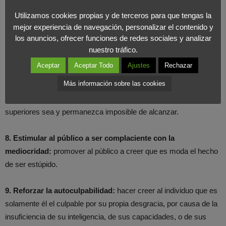
sentido crítico de los individuos. Por otra parte, la utilización del
Utilizamos cookies propias y de terceros para que tengas la
registro emocional permite abrir la puerta de acceso al
mejor experiencia de navegación, personalizar el contenido y
inconsciente para implantar ideas.
los anuncios, ofrecer funciones de redes sociales y analizar
nuestro tráfico.
7. Mantener al público en la ignorancia y la mediocridad
:
La
Aceptar
Aceptar Todo
Ajustes
Rechazar
calidad de la educación dada a las clases sociales inferiores debe
Más información sobre las cookies
ser la más pobre y mediocre posible, de forma que la distancia
que planea entre las clases inferiores y las clases sociales
superiores sea y permanezca imposible de alcanzar.
8. Estimular al público a ser complaciente con la
mediocridad:
promover al público a creer que es moda el hecho
de ser estúpido.
9. Reforzar la autoculpabilidad:
hacer creer al individuo que es
solamente él el culpable por su propia desgracia, por causa de la
insuficiencia de su inteligencia, de sus capacidades, o de sus