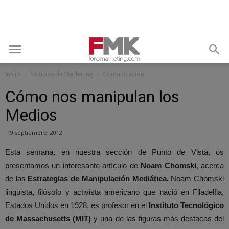
Inicio
Noticias de Marketing
Comunicación
Cómo nos manipulan los
Medios
19 septiembre, 2012
Esta semana, en nuestra sección de Punto de Vista, os
presentamos un interesante artículo de
Noam Chomski
, acerca
de las
Estrategias de Manipulación Mediática.
Noam Chomski
lingüista, filósofo y activista americano que nació en Filadelfia,
Estados Unidos en 1928, es profesor en el
Instituto Tecnológico
de Massachusetts (MIT)
y una de las figuras más destacas del