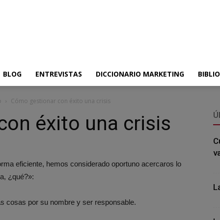
BLOG
ENTREVISTAS
DICCIONARIO MARKETING
BIBLI
o
Cómo gestionar con éxito una crisis
Ú
on éxito una crisis
C
v
orma eficiente, hemos considerado oportuno acercaros lo
ra, ¿qué?»:
L
as cosas por su nombre y ser responsable.