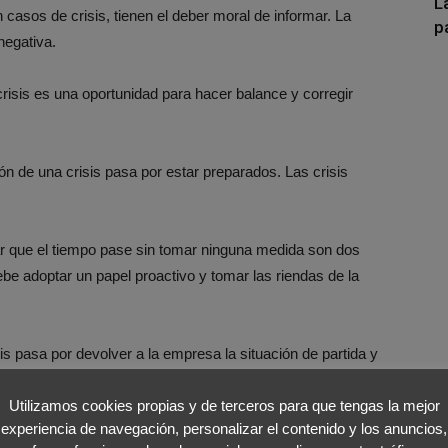
L
casos de crisis, tienen el deber moral de informar. La
p
negativa.
risis es una oportunidad para hacer balance y corregir
ón de una crisis pasa por estar preparados. Las crisis
r que el tiempo pase sin tomar ninguna medida son dos
be adoptar un papel proactivo y tomar las riendas de la
sis pasa por devolver a la empresa la situación de partida y
que los públicos afectados recuperen la confianza.
Utilizamos cookies propias y de terceros para que tengas la mejor
experiencia de navegación, personalizar el contenido y los anuncios,
el comité deben conocer muy bien qué tienen que hacer en