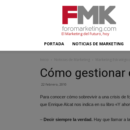
FMK
–
Foromarketing
El Marketing del Futuro, hoy
PORTADA
NOTICIAS DE MARKETING
Inicio
Noticias de Marketing
Marketing Estratégic
Cómo gestionar c
22 febrero, 2010
Para conocer cómo sobrevivir a una crisis de f
que Enrique Alcat nos indica en su libro «Y aho
–
Decir siempre la verdad.
Hay que llamar a l