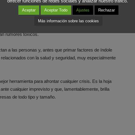
ofrecer funciones de redes sociales y analizar nuestro tráfico.
visación.
Aceptar
Aceptar Todo
Ajustes
Rechazar
te es lo que se dice de cara al exterior, no lo es menos lo
Más información sobre las cookies
nterno debe enterarse por los medios que la empresa
an rumores tóxicos.
ctan a las personas y, antes que primar factores de índole
relacionados con la salud y seguridad, muy especialmente
ejor herramienta para afrontar cualquier crisis. Es la hoja
ante cualquier imprevisto y que, lamentablemente, brilla
esas de todo tipo y tamaño.