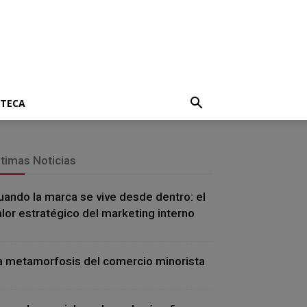
OTECA
ltimas Noticias
uando la marca se vive desde dentro: el
alor estratégico del marketing interno
a metamorfosis del comercio minorista