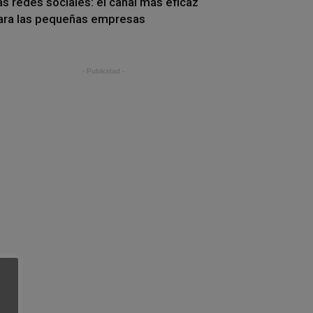
as redes sociales: el canal más eficaz
ara las pequeñas empresas
- Publicidad -