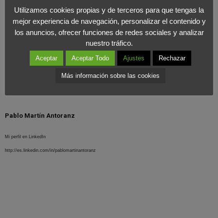
Utilizamos cookies propias y de terceros para que tengas la
parecer no tiene fin, o eso nos hemos empeñado en creer.
mejor experiencia de navegación, personalizar el contenido y
los anuncios, ofrecer funciones de redes sociales y analizar
Sí, han habido otras porque la hemos agotado de tanto usarla,
nuestro tráfico.
pero ni por asomo significan lo mismo.
Aceptar
Aceptar Todo
Ajustes
Rechazar
Puntocom es lo más parecido a Internet, y todas las demás
Más información sobre las cookies
palabras, en esto, nos sobran…
Pablo Martín Antoranz
Mi perfil en LinkedIn
http://es.linkedin.com/in/pablomartinantoranz