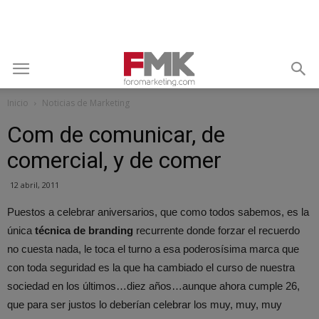
Inicio
Noticias de Marketing
Com de comunicar, de
comercial, y de comer
12 abril, 2011
Puestos a celebrar aniversarios, que como todos sabemos, es la
única
técnica de branding
recurrente donde forzar el recuerdo
no cuesta nada, le toca el turno a esa poderosísima marca que
con toda seguridad es la que ha cambiado el curso de nuestra
sociedad en los últimos…diez años…aunque ahora cumple 26,
que para ser justos lo deberían celebrar los muy, muy, muy