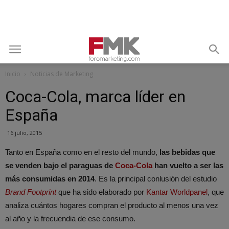
Inicio
Noticias de Marketing
Coca-Cola, marca líder en
España
16 julio, 2015
Tanto en España como en el resto del mundo,
las bebidas que
se venden bajo el paraguas de
Coca-Cola
han vuelto a ser las
más consumidas en 2014
. Es la principal conlusión del estudio
Brand Footprint
que ha sido elaborado por
Kantar Worldpanel
, que
analiza cuántos hogares compran el producto al menos una vez
al año y la frecuendia de ese consumo.