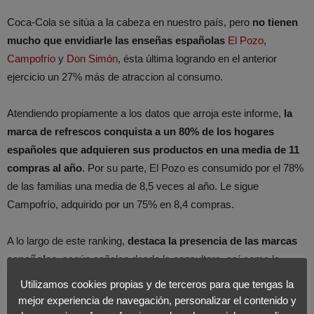
Coca-Cola se sitúa a la cabeza en nuestro país, pero
no tienen
mucho que envidiarle las enseñas españolas
El Pozo
,
Campofrío
y
Don Simón
, ésta última logrando en el anterior
ejercicio un 27% más de atraccion al consumo.
Atendiendo propiamente a los datos que arroja este informe,
la
marca de refrescos conquista a un 80% de los hogares
españoles que adquieren sus productos en una media de 11
compras al año
. Por su parte, El Pozo es consumido por el 78%
de las familias una media de 8,5 veces al año. Le sigue
Campofrío, adquirido por un 75% en 8,4 compras.
A lo largo de este ranking,
destaca la presencia de las marcas
españolas
, según señalan desde la consultora, así como la
variación entre comunidads autónomas
en lo que respecta a
Utilizamos cookies propias y de terceros para que tengas la
las marcas líderes de cada una.
mejor experiencia de navegación, personalizar el contenido y