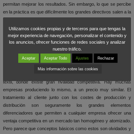
permitan mejorar los resultados. Sin embargo, lo que se percibe
en la práctica es que difícilmente los grandes directivos salen a la
calle para conocen a fondo el funcionamiento de la empresa que
dirigen. El director general de una compañía aérea, por ejemplo,
Utilizamos cookies propias y de terceros para que tengas la
siempre que viaja por su empresa lo hace como el director
mejor experiencia de navegación, personalizar el contenido y
los anuncios, ofrecer funciones de redes sociales y analizar
general y no como un pasajero más de la clase económica. Así
nuestro tráfico.
que la idea que se formará del servicio ofrecido no reflejara la
Aceptar
Aceptar Todo
Ajustes
Rechazar
realidad vivida por la mayoría de los usuarios. El ideal sería que
estas personas viviesen un día como
cliente misterioso
.
Más información sobre las cookies
Y esta afirmación es válida sobre todo en un mercado como el
textil, donde existe gran rivalidad competitiva. Hay muchas
empresas produciendo lo mismo, a un precio muy similar. El
tratamiento al cliente junto con los costes de producción y
distribución son seguramente los grandes elementos
diferenciadores que permiten a cualquier empresa ofrecer una
ventaja competitiva en un mercado tan homogéneo y atomizado.
Pero parece que conceptos básicos como estos son olvidados y