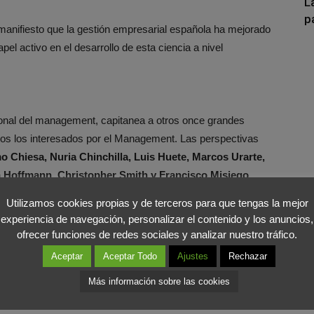
L
p
 manifiesto que la gestión empresarial española ha mejorado
l activo en el desarrollo de esta ciencia a nivel
onal del management, capitanea a otros once grandes
odos los interesados por el Management. Las perspectivas
 Chiesa, Nuria Chinchilla, Luis Huete, Marcos Urarte,
a Hoffmann, Christopher Smith y Francisco Misiego
el de las pymes y el de las multinacionales.
Utilizamos cookies propias y de terceros para que tengas la mejor
experiencia de navegación, personalizar el contenido y los anuncios,
ino el
mejor ejemplo
de que España ha dejado de ser
ofrecer funciones de redes sociales y analizar nuestro tráfico.
vertirse en exportadora neta del mismo. Una excepcional
Aceptar
Aceptar Todo
Ajustes
Rechazar
s y propuestas de quienes son referentes en el gobierno de
Más información sobre las cookies
e potenciará la mejora personal y estructural de directivos