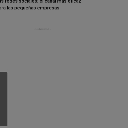
as redes sociales: el canal más eficaz
ara las pequeñas empresas
- Publicidad -