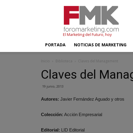
FMK
–
Foromarketing
El Marketing del Futuro, hoy
PORTADA
NOTICIAS DE MARKETING
Inicio
Biblioteca
Claves del Management
Claves del Man
19 junio, 2013
Autores:
Javier Fernández Aguado y otros
Colección:
Acción Empresarial
Editorial:
LID Editorial