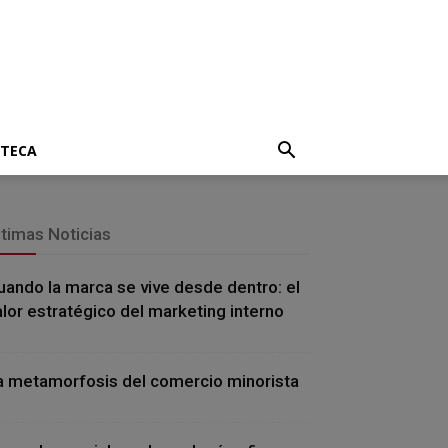
OTECA
ltimas Noticias
uando la marca se vive desde dentro: el
alor estratégico del marketing interno
a metamorfosis del comercio minorista