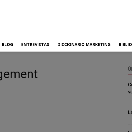
BLOG
ENTREVISTAS
DICCIONARIO MARKETING
BIBLI
Ú
agement
C
v
L