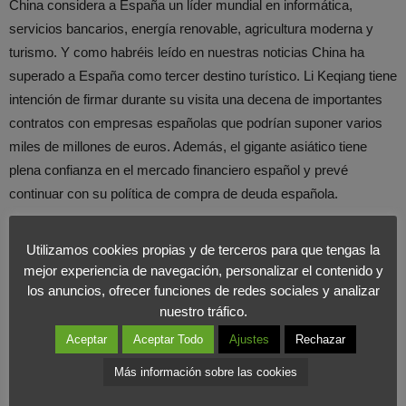
China considera a España un líder mundial en informática,
servicios bancarios, energía renovable, agricultura moderna y
turismo. Y como habréis leído en nuestras noticias China ha
superado a España como tercer destino turístico. Li Keqiang tiene
intención de firmar durante su visita una decena de importantes
contratos con empresas españolas que podrían suponer varios
miles de millones de euros. Además, el gigante asiático tiene
plena confianza en el mercado financiero español y prevé
continuar con su política de compra de deuda española.
Por todos estos motivos desde el
Foro Internacional de
Utilizamos cookies propias y de terceros para que tengas la
Marketing
consideramos que la visita del viceprimer ministro
mejor experiencia de navegación, personalizar el contenido y
chino es un gran regalo de Reyes Magos para España. Si todo lo
los anuncios, ofrecer funciones de redes sociales y analizar
nuestro tráfico.
previsto se cumple, China dará un soplo de aire fresco a la
economía española, que lo necesita más que nunca.
Aceptar
Aceptar Todo
Ajustes
Rechazar
Más información sobre las cookies