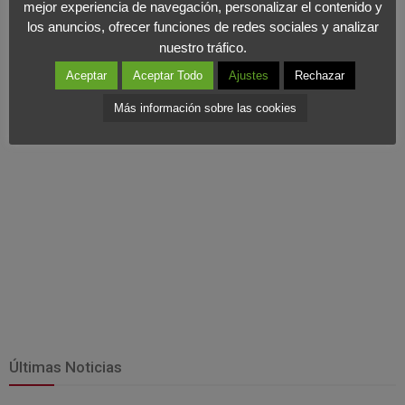
mejor experiencia de navegación, personalizar el contenido y
clientes está perfectamente alineada con la cultura interna de
los anuncios, ofrecer funciones de redes sociales y analizar
nuestra agencia y con la manera en la que afrontamos nuestro
nuestro tráfico.
día a día.”
Aceptar
Aceptar Todo
Ajustes
Rechazar
Más información sobre las cookies
Últimas Noticias