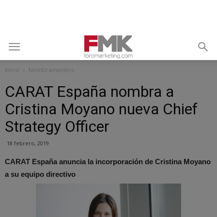
Inicio
Nombramientos
CARAT España nombra a
Cristina Moyano nueva Chief
Strategy Officer
18 febrero, 2019
CARAT España anuncia la incorporación de Cristina Moyano
a su equipo directivo