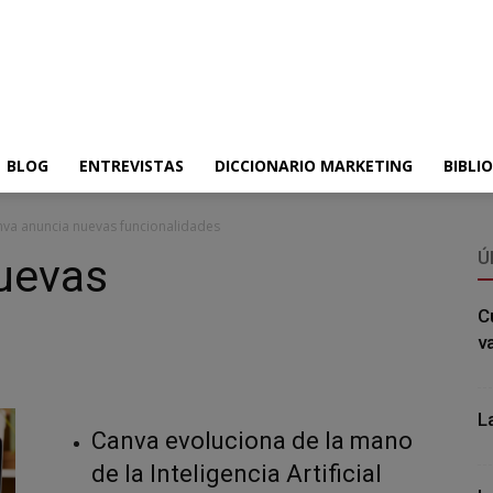
BLOG
ENTREVISTAS
DICCIONARIO MARKETING
BIBLI
va anuncia nuevas funcionalidades
Ú
uevas
C
v
L
Canva evoluciona de la mano
de la Inteligencia Artificial