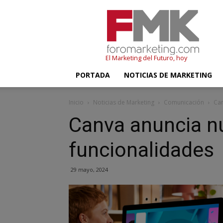
FMK
–
Foromarketing
El Marketing del Futuro, hoy
PORTADA
NOTICIAS DE MARKETING
Inicio
Noticias de Marketing
Comunicación
Can
Canva anuncia n
funcionalidades
29 mayo, 2024