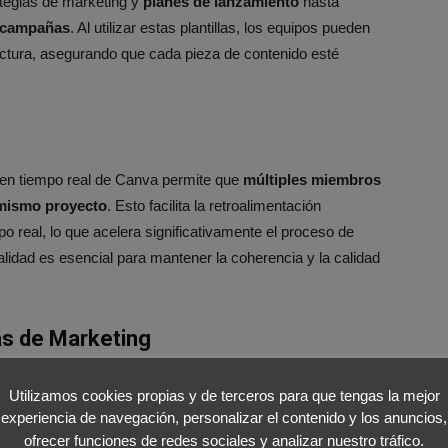
ategias de marketing y
planes de lanzamiento
hasta
e campañas
. Al utilizar estas plantillas, los equipos pueden
tructura, asegurando que cada pieza de contenido esté
 en tiempo real de Canva permite que
múltiples miembros
 mismo proyecto
. Esto facilita la retroalimentación
o real, lo que acelera significativamente el proceso de
alidad es esencial para mantener la coherencia y la calidad
as de Marketing
de herramientas populares de marketing como
Asana,
Utilizamos cookies propias y de terceros para que tengas la mejor
ten a los equipos gestionar sus proyectos y tareas de
experiencia de navegación, personalizar el contenido y los anuncios,
o la necesidad de cambiar entre múltiples plataformas y
ofrecer funciones de redes sociales y analizar nuestro tráfico.