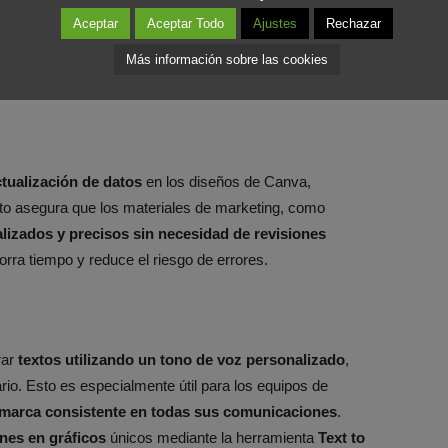
Aceptar
Aceptar Todo
Ajustes
Rechazar
Más información sobre las cookies
alización
ctualización de datos
en los diseños de Canva,
sto asegura que los materiales de marketing, como
alizados y precisos sin necesidad de revisiones
rra tiempo y reduce el riesgo de errores​.
rar
textos utilizando un tono de voz personalizado
,
io. Esto es especialmente útil para los equipos de
 marca consistente en todas sus comunicaciones
.
ones en gráficos
únicos mediante la herramienta
Text to