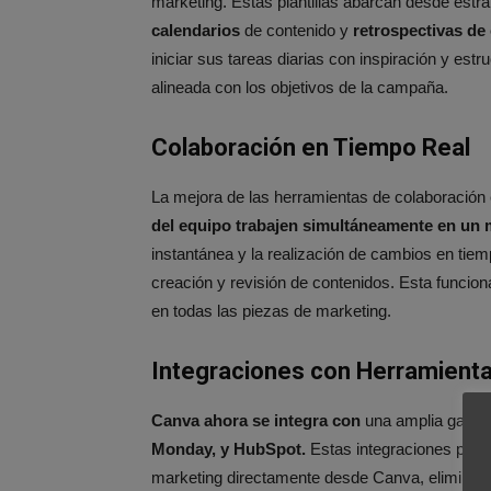
marketing. Estas plantillas abarcan desde estr
calendarios
de contenido y
retrospectivas d
iniciar sus tareas diarias con inspiración y es
alineada con los objetivos de la campaña​.
Colaboración en Tiempo Real
La mejora de las herramientas de colaboración
del equipo trabajen simultáneamente en un
instantánea y la realización de cambios en tiemp
creación y revisión de contenidos. Esta funcion
en todas las piezas de marketing.
Integraciones con Herramient
Canva ahora se integra
con
una amplia gama 
Monday, y HubSpot.
Estas integraciones permi
marketing directamente desde Canva, eliminand