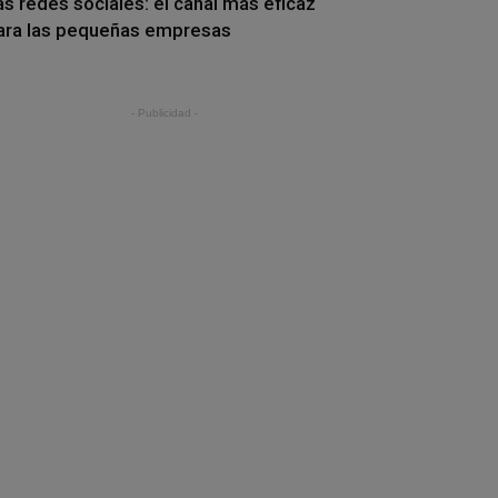
as redes sociales: el canal más eficaz
ara las pequeñas empresas
- Publicidad -