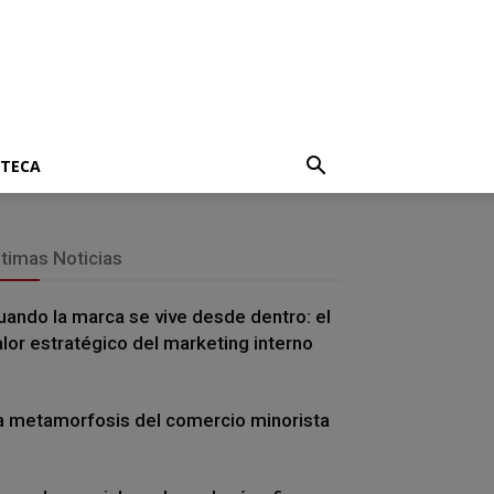
OTECA
ltimas Noticias
uando la marca se vive desde dentro: el
alor estratégico del marketing interno
a metamorfosis del comercio minorista