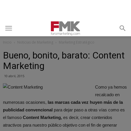
Inicio
Noticias de Marketing
Marketing Estratégico
Bueno, bonito, barato: Content
Marketing
10 abril, 2015
Como ya hemos
recalcado en
numerosas ocasiones,
las marcas cada vez huyen más de la
publicidad convencional
para dejar paso a otras vías como es
el famoso
Content Marketing,
es decir, crear contenidos
atractivos para nuestro público objetivo con el fin de generar