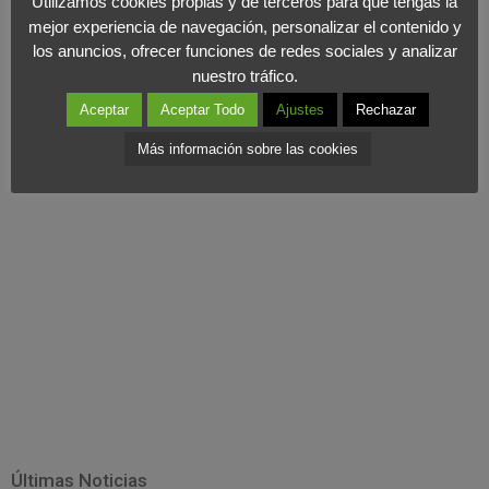
Utilizamos cookies propias y de terceros para que tengas la
segmentos de nuestro público objetivo.
mejor experiencia de navegación, personalizar el contenido y
Que una vez tenemos al público en nuestra web, seamos
los anuncios, ofrecer funciones de redes sociales y analizar
capaces de conseguir que
nuestro tráfico.
se conviertan en contacto comercial o en cliente.
Aceptar
Aceptar Todo
Ajustes
Rechazar
Para más información sobre Content Marketing,
pinchar aquí.
Más información sobre las cookies
Últimas Noticias