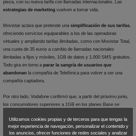
pieza, con su nueva tarifa con llamadas internacionales. Las
estrategias de marketing
vuelven a tomar vida.
Movistar aclara que pretende una
simplificación de sus tarifas
,
ofreciendo servicios equiparables a los de las operadoras
virtuales y ampliando tarifas ilimitadas, como con Movistar Total,
una cuota de 35 euros a cambio de llamadas nacionales
ilimitadas a fijos y móviles, 1GB de datos y 1.000 SMS gratuitos.
Todo gira en torno a
parar la sangría de usuarios que
abandonan
la compañía de Telefónica para volver a ser una
compañía captadora.
Por otro lado, Vodafone confirmó que, a partir del próximo junio,
los consumidores superiores a 1GB en los planes Base se
facturarán en tramos de 100MB
, en lugar de reducir la
Utilizamos cookies propias y de terceros para que tengas la
velocidad y Orange acaba de lanzar las tarifas
Habla
y
Viaja
, con
mejor experiencia de navegación, personalizar el contenido y
llamadas
nacionales e internacionales
y roaming tarifa plana
los anuncios, ofrecer funciones de redes sociales y analizar
por 39 y 79 euros, en función de las prestaciones, y