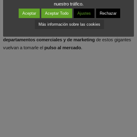
nuestro tráfico.
subvencionando terminales.
Aceptar
Aceptar Todo
Ajustes
Rechazar
Toda esta agitación favorecerá a un consumidor que actualmente
Más información sobre las cookies
paga por encima de la media europea y hará que los
departamentos comerciales y de marketing
de estos gigantes
vuelvan a tomarle el
pulso al mercado
.