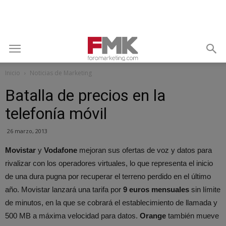
Inicio
Noticias de Marketing
Batalla de precios en la
telefonía móvil
26 marzo, 2013
Movistar
y
Vodafone
mejoran sus ofertas de voz y datos para
rivalizar con los operadores virtuales, lo que representa el inicio
de una dura pugna por recuperar el terreno perdido en el último
año. Movistar lanzará una tarifa por
9 euros mensuales
sin límite
de minutos, en la que se cobrará el establecimiento de llamada y
500 MB a máxima velocidad para datos.
Orange
también mueve