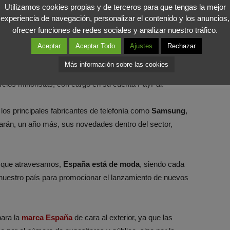
sada en el Big Data, permitirá a la teleco aprovechar su
Utilizamos cookies propias y de terceros para que tengas la mejor
riencia de uso del servicio que tiene el cliente en cada
experiencia de navegación, personalizar el contenido y los anuncios,
ofrecer funciones de redes sociales y analizar nuestro tráfico.
Aceptar
Aceptar Todo
Ajustes
Rechazar
aís el pago por móvil a través de
PayPal
. De este modo la
Más información sobre las cookies
rvicio para habilitar los pagos Visa contactless a través
ercios minoristas, con cargo en su cuenta PayPal.
los principales fabricantes de telefonía como
Samsung
,
rán, un año más, sus novedades dentro del sector,
co que atravesamos,
España está de moda
, siendo cada
nuestro país para promocionar el lanzamiento de nuevos
para la
marca España
de cara al exterior, ya que las