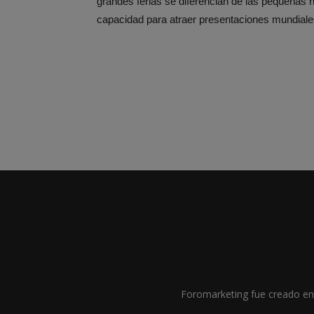
grandes ferias se diferencian de las pequeñas n
capacidad para atraer presentaciones mundiales
Foromarketing fue creado en 