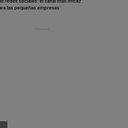
as redes sociales: el canal más eficaz
ara las pequeñas empresas
- Publicidad -