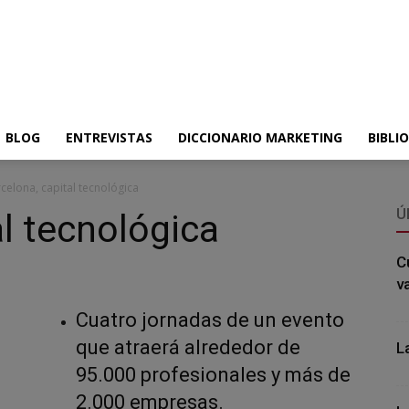
BLOG
ENTREVISTAS
DICCIONARIO MARKETING
BIBLI
celona, capital tecnológica
Ú
al tecnológica
C
v
Cuatro jornadas de un evento
que atraerá alrededor de
L
95.000 profesionales y más de
2.000 empresas.