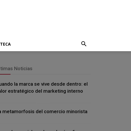
OTECA
ltimas Noticias
uando la marca se vive desde dentro: el
alor estratégico del marketing interno
a metamorfosis del comercio minorista