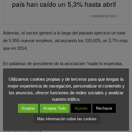
país han caído un 5,3% hasta abril
COMPARTIR EN X
Además, el sector generó a lo largo del pasado ejercicio un total
de 5.955 nuevos empleos, alcanzando los 193.829, un 3,7% más
que en 2014.
En palabras de presidente de la asociación “nadie lo esperaba.
Toda la industria estimaba crecimientos y nosotros habíamos
hecho una previsión de aumento de las ventas del 5% este año”.
Utilizamos cookies propias y de terceros para que tengas la
mejor experiencia de navegación, personalizar el contenido y
Además añadió “los márgenes y la rentabilidad no son los de
los anuncios, ofrecer funciones de redes sociales y analizar
antes de la crisis porque se aplican campañas continuas de
nuestro tráfico.
descuentos agresivos”.
Aceptar
Aceptar Todo
Ajustes
Rechazar
Por si fuera poco, “factores como el efecto climatológico, con un
Más información sobre las cookies
invierno cálido y un comienzo de la primavera frío, ha tenido un