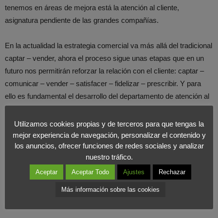
tenemos en áreas de mejora está la atención al cliente,
asignatura pendiente de las grandes compañías.
En la actualidad la estrategia comercial va más allá del tradicional
captar – vender, ahora el proceso sigue unas etapas que en un
futuro nos permitirán reforzar la relación con el cliente: captar –
comunicar – vender – satisfacer – fidelizar – prescribir. Y para
ello es fundamental el desarrollo del departamento de atención al
cliente, es nuestra herramienta de contacto con el cliente y de él
depende en gran medida la percepción que él tenga de nosotros.
Utilizamos cookies propias y de terceros para que tengas la
Por tanto, no debemos descuidar nunca este departamento y
mejor experiencia de navegación, personalizar el contenido y
los anuncios, ofrecer funciones de redes sociales y analizar
contemplar su funcionamiento dentro de la estrategia de
nuestro tráfico.
marketing de la empresa.
Aceptar
Aceptar Todo
Ajustes
Rechazar
Más información sobre las cookies