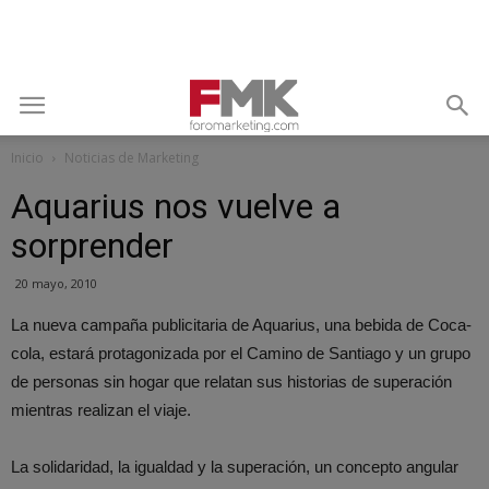
Inicio
Noticias de Marketing
Aquarius nos vuelve a
sorprender
20 mayo, 2010
La nueva campaña publicitaria de Aquarius, una bebida de Coca-
cola, estará protagonizada por el Camino de Santiago y un grupo
de personas sin hogar que relatan sus historias de superación
mientras realizan el viaje.
La solidaridad, la igualdad y la superación, un concepto angular