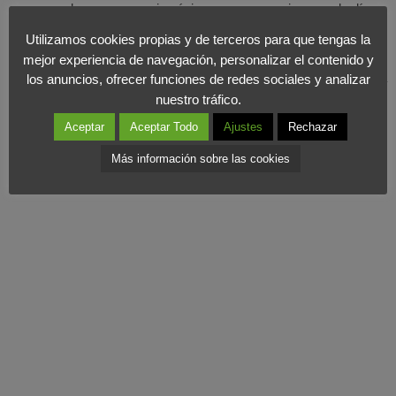
que aprenderemos consejos únicos para ser mejores cada día y
relacionarnos con nuestro entorno. En definitva una
manera
Utilizamos cookies propias y de terceros para que tengas la
diferente y fresca
de conocer la historia de Apple para
mejor experiencia de navegación, personalizar el contenido y
evolucionar como profesionales. Un libro tan apetecible como una
los anuncios, ofrecer funciones de redes sociales y analizar
nuestro tráfico.
buena manzana y al que recomendamos darle un buen
«mordisco».
Aceptar
Aceptar Todo
Ajustes
Rechazar
Más información sobre las cookies
Para más información: Empresa Activa