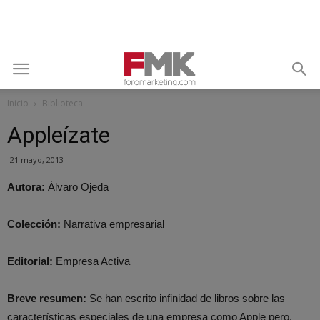
Inicio
Biblioteca
Appleízate
21 mayo, 2013
Autora:
Álvaro Ojeda
Colección:
Narrativa empresarial
Editorial:
Empresa Activa
Breve resumen:
Se han escrito infinidad de libros sobre las
características especiales de una empresa como Apple pero,