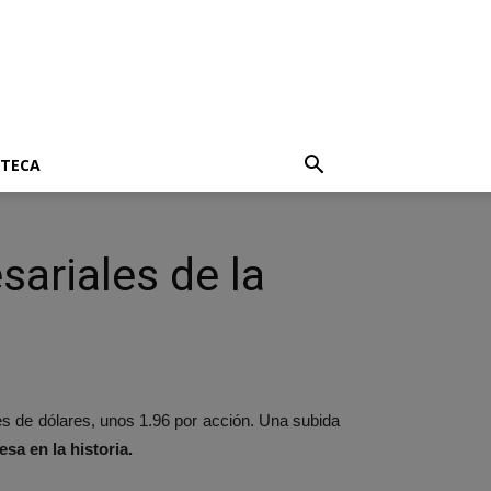
OTECA
ariales de la
nes de dólares, unos 1.96 por acción. Una subida
sa en la historia.