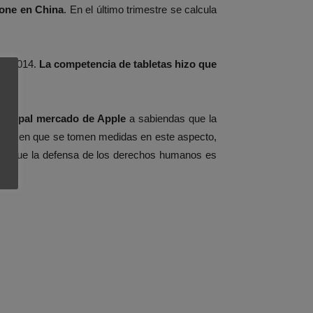
hone en China
. En el último trimestre se calcula
en 2014.
La competencia de tabletas hizo que
rincipal mercado de Apple
a sabiendas que la
iamos en que se tomen medidas en este aspecto,
ura que la defensa de los derechos humanos es