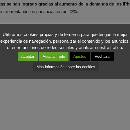
altas se han logrado gracias al aumento de la demanda de los iP
, incrementando las ganancias en un 22%.
especto a años anteriores aunque en menor medida, un 3% más que 
 las ventas cayeron un 20%.
Utilizamos cookies propias y de terceros para que tengas la mejor
experiencia de navegación, personalizar el contenido y los anuncios,
ofrecer funciones de redes sociales y analizar nuestro tráfico.
tos
China está llamado a reemplazar a Estados Unidos como p
ciones de trabajo en la planta de algunos de sus proveedores. Conf
Aceptar
Aceptar Todo
Ajustes
Rechazar
, ha declarado sus buenas intenciones en cuidar esta área y aseg
Más información sobre las cookies