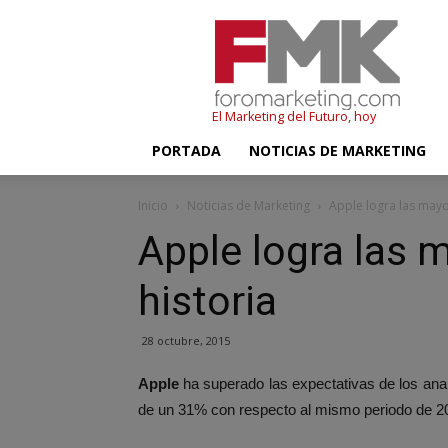
FMK
–
Foromarketing
El Marketing del Futuro, hoy
PORTADA
NOTICIAS DE MARKETING
Inicio
Noticias de Marketing
Apple logra las mayo
Apple logra las 
historia
28 octubre, 2015
Apple
ha superado las expectativas de los anal
de un 31% con respecto al mismo periodo de 2