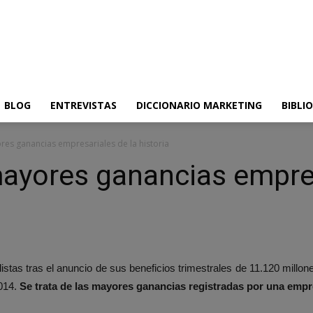
BLOG
ENTREVISTAS
DICCIONARIO MARKETING
BIBLI
res ganancias empresariales de la historia
mayores ganancias empres
istas tras el anuncio de sus beneficios trimestrales de 11.120 millo
014.
Se trata de las mayores ganancias registradas por una empre