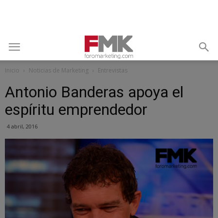
Inicio
Noticias de Marketing
Entrevistas
Antonio Banderas apoya el
espíritu emprendedor
4 abril, 2016