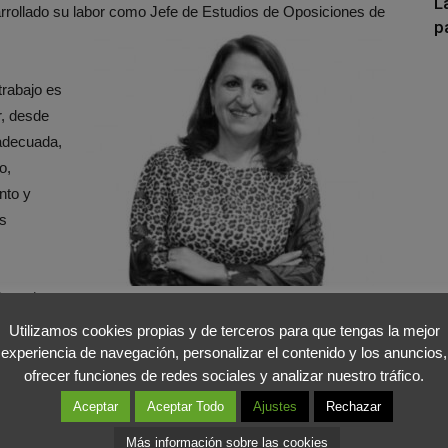
L
arrollado su labor como Jefe de
Estudios de Oposiciones de
p
trabajo es
r, desde
adecuada,
o,
nto y
s
Derecho
áster sobre Nuevas Tecnologías aplicadas a la Educación
Utilizamos cookies propias y de terceros para que tengas la mejor
experiencia de navegación, personalizar el contenido y los anuncios,
ofrecer funciones de redes sociales y analizar nuestro tráfico.
ofrecer lo mejor de ella, de las Heras se formó en
Aceptar
Aceptar Todo
Ajustes
Rechazar
ching porque, tal y como asegura “las oposiciones son
Más información sobre las cookies