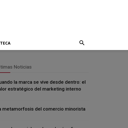
OTECA
ltimas Noticias
uando la marca se vive desde dentro: el
alor estratégico del marketing interno
a metamorfosis del comercio minorista