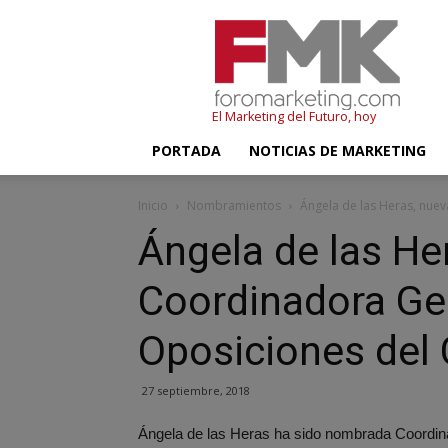
FMK
–
Foromarketing
El Marketing del Futuro, hoy
PORTADA
NOTICIAS DE MARKETING
Inicio
Nombramientos
Ángela de las Heras, nuev
Ángela de las He
Coordinadora Gen
Oposiciones del
27 septiembre, 2018
Ángela de las Heras ha sido nombrada Coordin