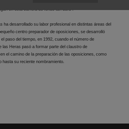
seguridades, dudas… y ahí debemos estar nosotros para
igan en esta carrera de fondo tan dura”.
 ha desarrollado su labor profesional en distintas áreas del
 pequeño centro preparador de oposiciones, se desarrolló
n el paso del tiempo, en 1992, cuando el número de
 las Heras pasó a formar parte del claustro de
n el camino de la preparación de las oposiciones, como
do hasta su reciente nombramiento.