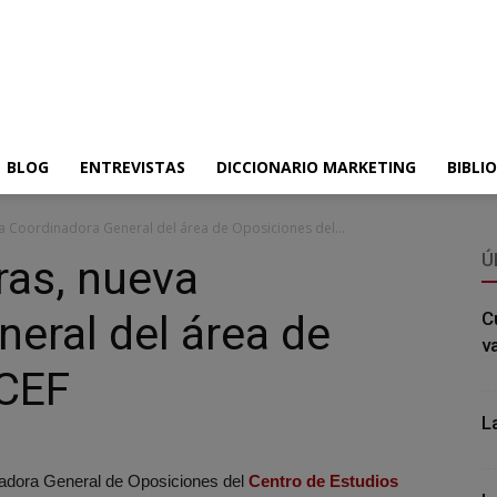
BLOG
ENTREVISTAS
DICCIONARIO MARKETING
BIBLI
a Coordinadora General del área de Oposiciones del...
Ú
ras, nueva
eral del área de
C
v
 CEF
L
adora General de Oposiciones del
Centro de Estudios