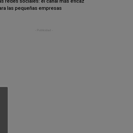
as redes sociales: el canal más eficaz
ara las pequeñas empresas
- Publicidad -