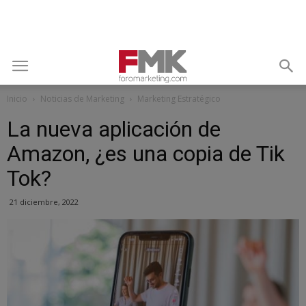
Inicio
Noticias de Marketing
Marketing Estratégico
La nueva aplicación de
Amazon, ¿es una copia de Tik
Tok?
21 diciembre, 2022