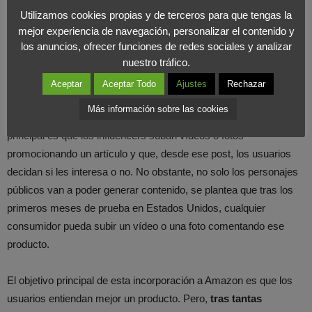
Cuando un cliente vea un contenido con la opinión de un producto
Utilizamos cookies propias y de terceros para que tengas la
que le guste, solo tendrá que indicarlo y desde la pestaña: “ver
mejor experiencia de navegación, personalizar el contenido y
todos los detalles”, podrán comprarlos desde Amazon.
Un
los anuncios, ofrecer funciones de redes sociales y analizar
nuestro tráfico.
método visual, pero sobre todo rápido, en el que la compra
de un producto será más sencilla que nunca.
Aceptar
Aceptar Todo
Ajustes
Rechazar
Más información sobre las cookies
Pero,
¿quién va a poder crear esos contenidos?
La idea
principal es que los influencers suban vídeos o fotos
promocionando un artículo y que, desde ese post, los usuarios
decidan si les interesa o no. No obstante, no solo los personajes
públicos van a poder generar contenido, se plantea que tras los
primeros meses de prueba en Estados Unidos, cualquier
consumidor pueda subir un vídeo o una foto comentando ese
producto.
El objetivo principal de esta incorporación a Amazon es que los
usuarios entiendan mejor un producto. Pero,
tras tantas