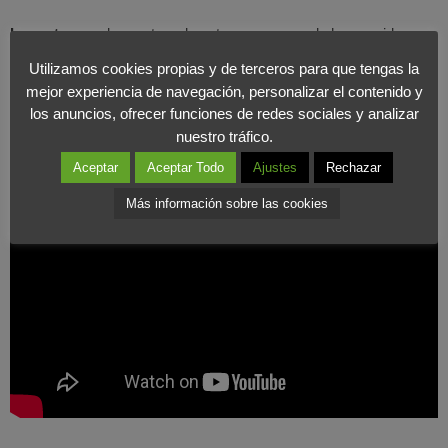
Los retrasos
de apertura de este supermercado han venido
dados precisamente
por la dificultad que encontraba esta
Utilizamos cookies propias y de terceros para que tengas la
tecnología para efectuar correctamente los cargos
al salir del
mejor experiencia de navegación, personalizar el contenido y
centro, especialmente cuando había muchas personas o estas
los anuncios, ofrecer funciones de redes sociales y analizar
nuestro tráfico.
se movían rápido.
Aceptar
Aceptar Todo
Ajustes
Rechazar
Más información sobre las cookies