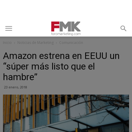
Inicio
Noticias de Marketing
Comunicación
Amazon estrena en EEUU un
“súper más listo que el
hambre”
23 enero, 2018