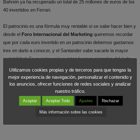
Bahrein ya ha recuperado un total de 25 millones de euros de los
40 invertidos en Ferrari.
El patrocinio es una fórmula muy rentable si se sabe hacer bien y
desde el
Foro Internacional del Marketing
queremos recordar
que por cada euro invertido en un patrocinio debemos gastarnos
tres en darlo a conocer, y el Santander sabe sacarle la mayor
rentabilidad. En nuestro país existen buenos ejemplos del éxito
de esta herramienta y es que en Barcelona ’92, ADO (Asociación
Utilizamos cookies propias y de terceros para que tengas la
de Deportes Olímpicos) marcó un hito en el campo del patrocinio
mejor experiencia de navegación, personalizar el contenido y
en nuestro país.
los anuncios, ofrecer funciones de redes sociales y analizar
nuestro tráfico.
Aceptar
Aceptar Todo
Ajustes
Rechazar
Más información sobre las cookies