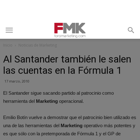
Inicio
Noticias de Marketing
Al Santander también le salen
las cuentas en la Fórmula 1
17 marzo, 2010
El Santander sigue sacando partido al patrocinio como
herramienta del
Marketing
operacional.
Emilio Botín vuelve a demostrar que el patrocinio bien utilizado es
una de las herramientas del
Marketing
operativo más potentes y
es que sólo con la pretemporada de Fórmula 1 y el GP de