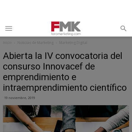
Inicio
Noticias de Marketing
Marketing Digital
Abierta la IV convocatoria del
consurso Innovacef de
emprendimiento e
intraemprendimiento científico
19 noviembre, 2019