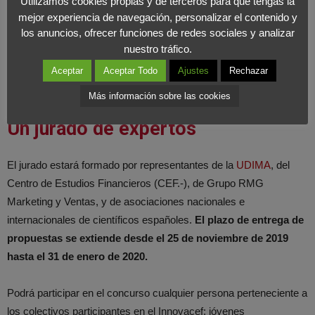
Utilizamos cookies propias y de terceros para que tengas la
cosas y blockchain.
mejor experiencia de navegación, personalizar el contenido y
los anuncios, ofrecer funciones de redes sociales y analizar
El quinto y último apartado es ‘Edtech’ (educación), que concierne
nuestro tráfico.
a proyectos sobre la aplicación de las nuevas tecnologías en la
Aceptar
Aceptar Todo
Ajustes
Rechazar
educación, sistemas expertos, autoaprendizaje y metacognición.
Más información sobre las cookies
Un jurado de expertos
El jurado estará formado por representantes de la
UDIMA
, del
Centro de Estudios Financieros (CEF.-), de Grupo RMG
Marketing y Ventas, y de asociaciones nacionales e
internacionales de científicos españoles.
El plazo de entrega de
propuestas se extiende desde el 25 de noviembre de 2019
hasta el 31 de enero de 2020.
Podrá participar en el concurso cualquier persona perteneciente a
los colectivos participantes en el Innovacef: jóvenes