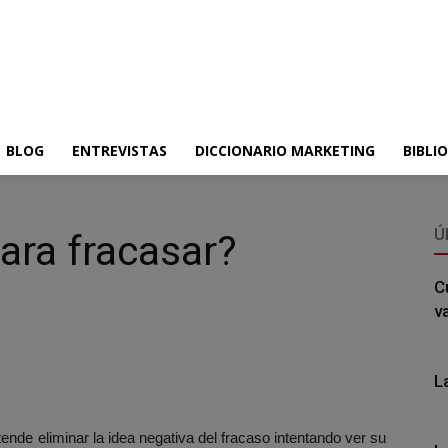
BLOG
ENTREVISTAS
DICCIONARIO MARKETING
BIBLI
Ú
ara fracasar?
C
v
L
tende eliminar la idea negativa del fracaso intentando ver su