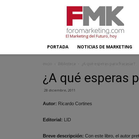
FMK
–
Foromarketing
El Marketing del Futuro, hoy
PORTADA
NOTICIAS DE MARKETING
Inicio
Biblioteca
¿A qué esperas para fracasar?
¿A qué esperas p
28 diciembre, 2011
Autor:
Ricardo Cortines
Editorial:
LID
Breve descripción:
Con este libro, el autor pre