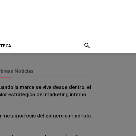
OTECA
ltimas Noticias
uando la marca se vive desde dentro: el
alor estratégico del marketing interno
a metamorfosis del comercio minorista