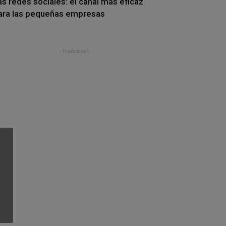
as redes sociales: el canal más eficaz
ara las pequeñas empresas
- Publicidad -