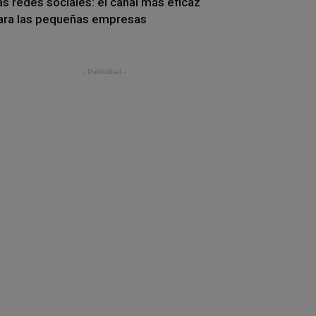
as redes sociales: el canal más eficaz
ara las pequeñas empresas
- Publicidad -