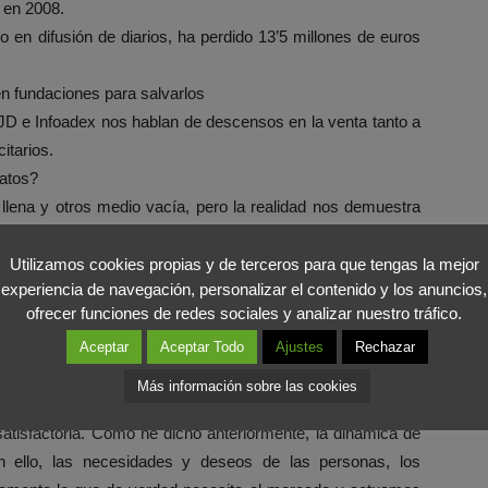
 en 2008.
 en difusión de diarios, ha perdido 13’5 millones de euros
n fundaciones para salvarlos
 OJD e Infoadex nos hablan de descensos en la venta tanto a
itarios.
datos?
llena y otros medio vacía, pero la realidad nos demuestra
 que el modelo de negocio debe evolucionar a posturas más
rar la capacidad de conexión social que tuvo. A pesar de
Utilizamos cookies propias y de terceros para que tengas la mejor
experiencia de navegación, personalizar el contenido y los anuncios,
 que hay que estar preparados para prescindir de ciertas
ofrecer funciones de redes sociales y analizar nuestro tráfico.
entar un contenido útil, actual, relevante, atractivo,
mentado con las nuevas tecnologías.
Aceptar
Aceptar Todo
Ajustes
Rechazar
Más información sobre las cookies
enciador que presenta sobre Internet, y nos daremos cuenta
atisfactoria. Como he dicho anteriormente, la dinámica de
n ello, las necesidades y deseos de las personas, los