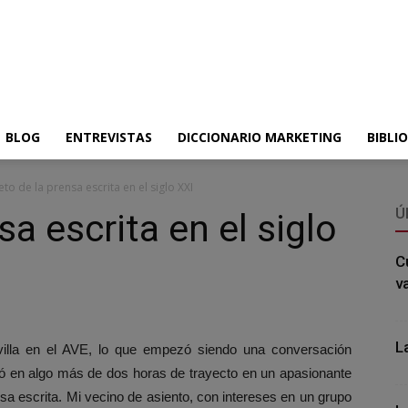
BLOG
ENTREVISTAS
DICCIONARIO MARKETING
BIBLI
reto de la prensa escrita en el siglo XXI
Ú
sa escrita en el siglo
C
v
L
villa en el AVE, lo que empezó siendo una conversación
tió en algo más de dos horas de trayecto en un apasionante
sa escrita. Mi vecino de asiento, con intereses en un grupo