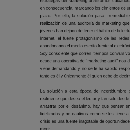
estrategas del Marketing analizamos cuidado
en consecuencia, marcando los cimientos de una 
plazo. Por ello, la solución pasa irremediab
realización de una auditoría de marketing qu
jóvenes han dejado de tener el hábito de la lect
Internet, el fuerte protagonismo de las rede
abandonando el medio escrito frente al electrón
Soy consciente que corren tiempos convulsivos
desde una operativa de “marketing audit” nos 
viene demandando y no se le ha sabido respond
tanto es él y únicamente él quien debe de deci
La solución a esta época de incertidumbre p
realmente que desea el lector y tan solo desde
arrastrar por el desánimo, hay que pensar en 
fidelizados y no cautivos como se les tiene 
crisis es una fuente inagotable de oportunidade
morir.