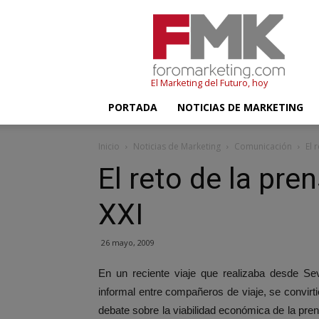
FMK
–
Foromarketing
El Marketing del Futuro, hoy
PORTADA
NOTICIAS DE MARKETING
Inicio
Noticias de Marketing
Comunicación
El 
El reto de la pren
XXI
26 mayo, 2009
En un reciente viaje que realizaba desde Se
informal entre compañeros de viaje, se convir
debate sobre la viabilidad económica de la pren