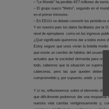
– “Le Monde” ha perdido 43’7 millones de euros
– El grupo sueco “Metro”, segundo en el mundo
en el primer trimestre.
– En EEUU se debate convertir los periódicos e
Y en nuestro país los datos facilitados por la
nivel de ejemplares como en los ingresos public
¿Qué significado queremos dar a todos estos 
Estoy seguro que unos verán la botella medio 
que existe un cambio de hábitos del usuario y
actuales que la sociedad demanda para recupe
todo, sabemos que la situación se superará y
cabeceras, pero las que queden deberán pres
comprometido y, por supuesto, unido y comple
Y si no, reflexionemos sobre el elemento difer
que difícilmente podremos dar una respuesta s
nuestra vida cambia vertiginosamente y, co