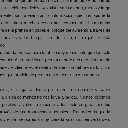
samente lo que de verdad necesita el mercado y actuamos
relación beneficiosa y satisfactoria a corto, medio y largo
lemente por trabajar con la información que nos aporte la
e entre otras muchas cosas nos responderá el porqué los
ura de la prensa en papel, el porqué del aumento a través de
s sociales y los blogs…, en definitiva, el porqué se está
ico.
 para la prensa, pero también soy consciente que tan solo
descubrirá un modelo de prensa acorde a lo que el mercado
er, el cliente es el centro de atención del mercado y por
rnos que modelo de prensa quiere tener en sus manos.
asa, sin lugar a dudas por invertir en conocer y saber
 la visión de marketing nos lo va a indicar. No nos dejemos
positivo y volver a ilusionar a los lectores para tenerlos
a través de las promociones actuales. Recordemos que la
s y en la prensa está muy clara la solución, reinventarse o