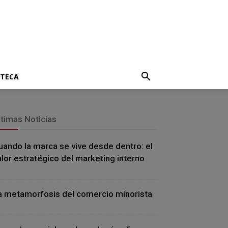
OTECA
ltimas Noticias
uando la marca se vive desde dentro: el
alor estratégico del marketing interno
a metamorfosis del comercio minorista